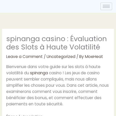
Skip
to
content
spinanga casino : Évaluation
des Slots à Haute Volatilité
Leave a Comment
/
Uncategorized
/ By
MoeHeat
Bienvenue dans votre guide sur les slots à haute
volatilité du
spinanga
casino ! Les jeux de casino
peuvent sembler compliqués, mais nous allons
simplifier les choses pour vous. Dans cet article, nous
examinerons comment vous inscrire, comment
bénéficier des bonus, et comment effectuer des
paiements en toute sécurité.