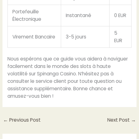
Portefeuille
Instantané
0 EUR
Électronique
5
Virement Bancaire
3-5 jours
EUR
Nous espérons que ce guide vous aidera à naviguer
facilement dans le monde des slots à haute
volatilité sur Spinanga Casino. N’hésitez pas à
consulter le service client pour toute question ou
assistance supplémentaire. Bonne chance et
amusez-vous bien !
←
Previous Post
Next Post
→