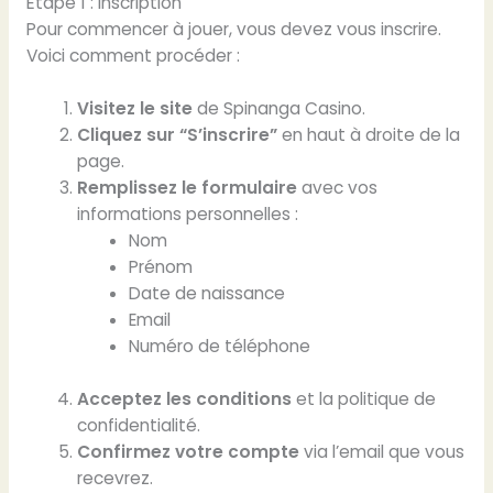
Étape 1 : Inscription
Pour commencer à jouer, vous devez vous inscrire.
Voici comment procéder :
Visitez le site
de Spinanga Casino.
Cliquez sur “S’inscrire”
en haut à droite de la
page.
Remplissez le formulaire
avec vos
informations personnelles :
Nom
Prénom
Date de naissance
Email
Numéro de téléphone
Acceptez les conditions
et la politique de
confidentialité.
Confirmez votre compte
via l’email que vous
recevrez.