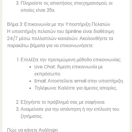
Πληροίστε τις απαιτήσεις στοιχηματισμού, οι
οποίες είναι 35x.
Βήμα 3: Επικοινωνία με την Υποστήριξη Πελατών
Η υποστήριξη πελατών του Spinline είναι διαθέσιμη
24/7 μέσω πολλαπλών καναλιών. Ακολουθήστε τα
παρακάτω βήματα για να επικοινωνήσετε:
Επιλέξτε την προτιμώμενη μέθοδο επικοινωνίας:
Live Chat: Άμεση επικοινωνία με
εκπρόσωπο.
Email: Αποστείλετε email στην υποστήριξη.
Τηλέφωνο: Καλέστε για άμεσες απορίες.
Εξηγήστε το πρόβλημά σας με σαφήνεια.
Αναμείνατε για την απάντηση ή την επίλυση του
ζητήματος.
Πώς να κάνετε Ανάληψη