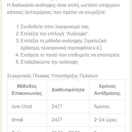
Η διαδικασία ανάληψης είναι απλή, ωστόσο υπάρχουν
κάποιες λεπτομέρειες που πρέπει να γνωρίζετε:
Συνδεθείτε στον λογαριασμό σας.
Επιλέξτε την επιλογή “Ανάληψη”.
Επιλέξτε τη μέθοδο ανάληψης (τραπεζικό
έμβασμα, ηλεκτρονικά πορτοφόλια κ.ά.).
Εισάγετε το ποσό που επιθυμείτε να αποσύρετε.
Επιβεβαιώστε την ανάληψη.
Συγκριτικός Πίνακας Υποστήριξης Πελατών
Μέθοδος
Χρόνος
Διαθεσιμότητα
Επικοινωνίας
Αντίδρασης
Live Chat
24/7
Άμεσος
Email
24/7
2-24 ώρες