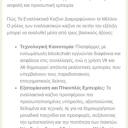
ασφαλή και προσωπική εμπειρία.
Πώς Τα Εναλλακτικά Καζίνο Διαμορφώνουν το Μέλλον
Ο ρόλος των εναλλακτικών καζίνο σε αυτήν την εξέλιξη
μπορεί να αναλυθεί μέσα από τρεις βασικούς άξονες:
Τεχνολογική Καινοτομία:
Πλατφόρμες με
ενσωμάτωση blockchain εγγυώνται διαφάνεια και
ασφάλεια στις συναλλαγές, ενώ η χρήση VR και
AR δημιουργεί απόλυτα ρεαλιστικές εμπειρίες που
υπερβαίνουν τους παραδοσιακούς
στοιχηματικούς δείκτες.
Εξατομίκευση και Πtwoπλές Εμπειρίες:
Τα
εναλλακτικά καζίνο προσφέρουν πιο
προσωποποιημένες υπηρεσίες, αξιοποιώντας
δεδομένα και τεχνικές AI, για να δημιουργήσουν
μοναδικά παιχνίδια και προσφορές, αυξάνοντας
την εμπιστοσύνη και την πιστότητα των παικτών.