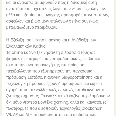
και οι αναλυτές συμφωνούν πως η δυναμική αυτή
αναπτύσσεται όχι απλώς λόγω των νέων τεχνολογιών,
αλλά και εξαιτίας της ανάγκης προσφοράς πρωτότυπων,
ασφαλών και βιώσιμων επιλογών σε ένα συνεχώς
μεταβαλλόμενο περιβάλλον.
Η Εξέλιξη του Online Gaming και η Ανάδειξη των
Εναλλακτικών Καζίνο
Τα online καζίνο ξεκίνησαν τη φιλοσοφία τους ως
ψηφιακές μεταφορές των παραδοσιακών, με βασικό
σκοπό την αναπαραγωγή της εμπειρίας σε
περιβάλλοντα που εξυπηρετούν την παγκόσμια
πρόσβαση. Ωστόσο, η ανάγκη διαφοροποίησης και η
τεχνολογική πρόοδος έχουν διαμορφώσει μια ευρεία
αγορά όπου οι
εναλλακτικές επιλογές
αποδεικνύονται
ζωτικής σημασίας. Τα εναλλακτικά καζίνο περιλαμβάνουν
όχι μόνο νεότερα μοντέλα gaming, αλλά και καινοτόμες
πλατφόρμες που αξιοποιούν τεχνολογίες blockchain,
VR, AR και AI – προωθώντας μια πιο διαδραστική,