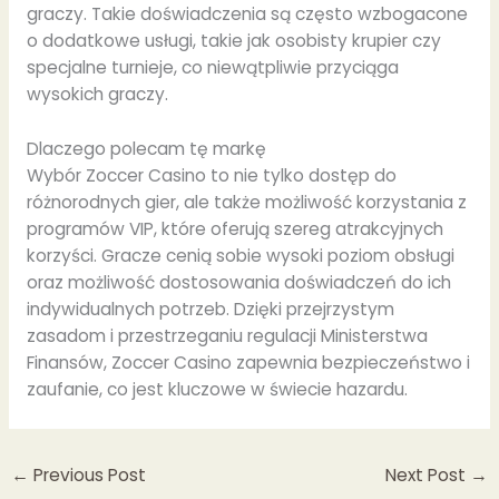
graczy. Takie doświadczenia są często wzbogacone
o dodatkowe usługi, takie jak osobisty krupier czy
specjalne turnieje, co niewątpliwie przyciąga
wysokich graczy.
Dlaczego polecam tę markę
Wybór Zoccer Casino to nie tylko dostęp do
różnorodnych gier, ale także możliwość korzystania z
programów VIP, które oferują szereg atrakcyjnych
korzyści. Gracze cenią sobie wysoki poziom obsługi
oraz możliwość dostosowania doświadczeń do ich
indywidualnych potrzeb. Dzięki przejrzystym
zasadom i przestrzeganiu regulacji Ministerstwa
Finansów, Zoccer Casino zapewnia bezpieczeństwo i
zaufanie, co jest kluczowe w świecie hazardu.
←
Previous Post
Next Post
→