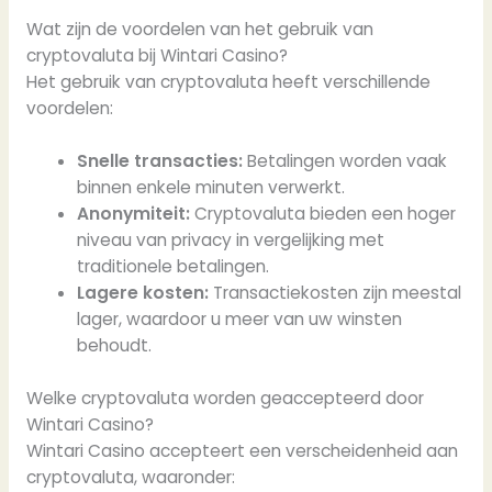
Wat zijn de voordelen van het gebruik van
cryptovaluta bij Wintari Casino?
Het gebruik van cryptovaluta heeft verschillende
voordelen:
Snelle transacties:
Betalingen worden vaak
binnen enkele minuten verwerkt.
Anonymiteit:
Cryptovaluta bieden een hoger
niveau van privacy in vergelijking met
traditionele betalingen.
Lagere kosten:
Transactiekosten zijn meestal
lager, waardoor u meer van uw winsten
behoudt.
Welke cryptovaluta worden geaccepteerd door
Wintari Casino?
Wintari Casino accepteert een verscheidenheid aan
cryptovaluta, waaronder: