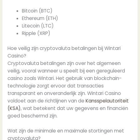
Bitcoin (BTC)
Ethereum (ETH)
Litecoin (LTC)
Ripple (XRP)
Hoe veilig zijn cryptovaluta betalingen bij Wintari
Casino?
Cryptovaluta betalingen zijn over het algemeen
veilig, vooral wanneer u speelt bij een gereguleerd
casino zoals Wintari. Het gebruik van blockchain-
technologie zorgt ervoor dat transacties
transparant en onveranderlijk zijn. Wintari Casino
voldoet aan de richtlijnen van de
Kansspelautoriteit
(KSA)
, wat betekent dat uw gegevens en financiën
goed beschermd zijn.
Wat zijn de minimale en maximale stortingen met
cryptovaluta?