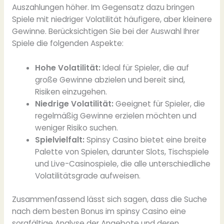
Auszahlungen höher. Im Gegensatz dazu bringen
Spiele mit niedriger Volatilität häufigere, aber kleinere
Gewinne. Berücksichtigen Sie bei der Auswahl Ihrer
Spiele die folgenden Aspekte:
Hohe Volatilität:
Ideal für Spieler, die auf
große Gewinne abzielen und bereit sind,
Risiken einzugehen.
Niedrige Volatilität:
Geeignet für Spieler, die
regelmäßig Gewinne erzielen möchten und
weniger Risiko suchen.
Spielvielfalt:
Spinsy Casino bietet eine breite
Palette von Spielen, darunter Slots, Tischspiele
und Live-Casinospiele, die alle unterschiedliche
Volatilitätsgrade aufweisen.
Zusammenfassend lässt sich sagen, dass die Suche
nach dem besten Bonus im spinsy Casino eine
sorgfältige Analyse der Angebote und deren