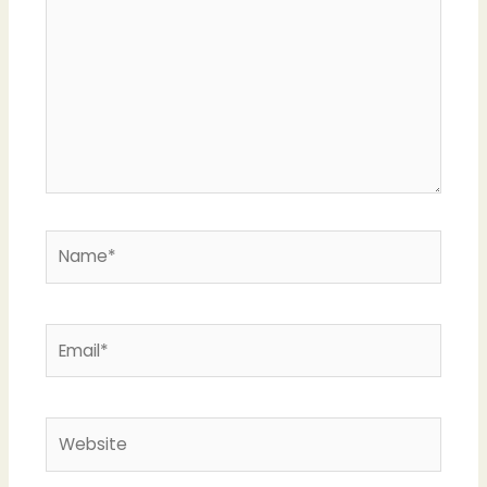
Name*
Email*
Website