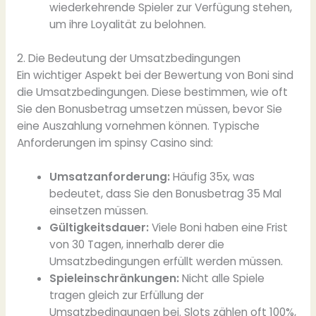
wiederkehrende Spieler zur Verfügung stehen,
um ihre Loyalität zu belohnen.
2. Die Bedeutung der Umsatzbedingungen
Ein wichtiger Aspekt bei der Bewertung von Boni sind
die Umsatzbedingungen. Diese bestimmen, wie oft
Sie den Bonusbetrag umsetzen müssen, bevor Sie
eine Auszahlung vornehmen können. Typische
Anforderungen im spinsy Casino sind:
Umsatzanforderung:
Häufig 35x, was
bedeutet, dass Sie den Bonusbetrag 35 Mal
einsetzen müssen.
Gültigkeitsdauer:
Viele Boni haben eine Frist
von 30 Tagen, innerhalb derer die
Umsatzbedingungen erfüllt werden müssen.
Spieleinschränkungen:
Nicht alle Spiele
tragen gleich zur Erfüllung der
Umsatzbedingungen bei. Slots zählen oft 100%,