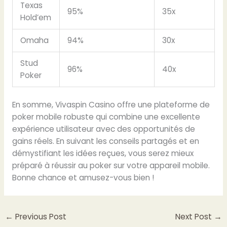
Texas
95%
35x
Hold’em
Omaha
94%
30x
Stud
96%
40x
Poker
En somme, Vivaspin Casino offre une plateforme de
poker mobile robuste qui combine une excellente
expérience utilisateur avec des opportunités de
gains réels. En suivant les conseils partagés et en
démystifiant les idées reçues, vous serez mieux
préparé à réussir au poker sur votre appareil mobile.
Bonne chance et amusez-vous bien !
←
Previous Post
Next Post
→