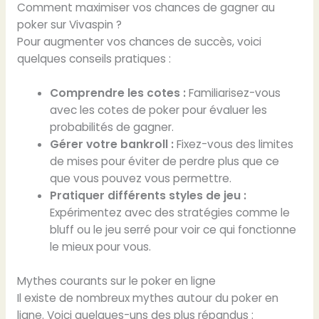
Comment maximiser vos chances de gagner au
poker sur Vivaspin ?
Pour augmenter vos chances de succès, voici
quelques conseils pratiques :
Comprendre les cotes :
Familiarisez-vous
avec les cotes de poker pour évaluer les
probabilités de gagner.
Gérer votre bankroll :
Fixez-vous des limites
de mises pour éviter de perdre plus que ce
que vous pouvez vous permettre.
Pratiquer différents styles de jeu :
Expérimentez avec des stratégies comme le
bluff ou le jeu serré pour voir ce qui fonctionne
le mieux pour vous.
Mythes courants sur le poker en ligne
Il existe de nombreux mythes autour du poker en
ligne. Voici quelques-uns des plus répandus :