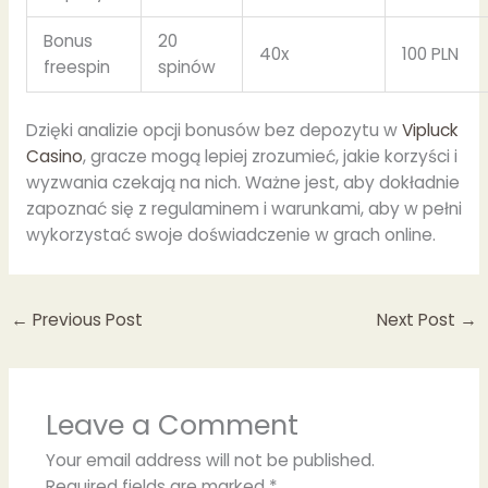
Bonus
20
40x
100 PLN
freespin
spinów
Dzięki analizie opcji bonusów bez depozytu w
Vipluck
Casino
, gracze mogą lepiej zrozumieć, jakie korzyści i
wyzwania czekają na nich. Ważne jest, aby dokładnie
zapoznać się z regulaminem i warunkami, aby w pełni
wykorzystać swoje doświadczenie w grach online.
←
Previous Post
Next Post
→
Leave a Comment
Your email address will not be published.
Required fields are marked
*