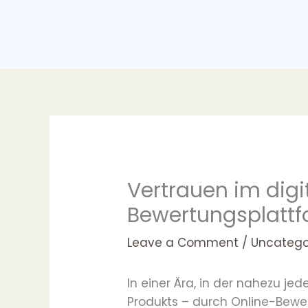
Skip
to
content
Vertrauen im digit
Bewertungsplatt
Leave a Comment
/
Uncatego
In einer Ära, in der nahezu je
Produkts – durch Online-Bewer