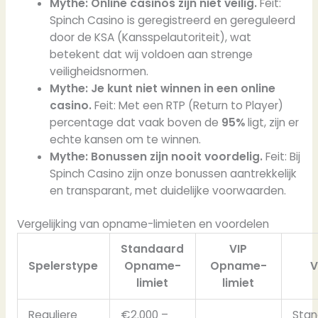
Mythe: Online casinos zijn niet veilig.
Feit:
Spinch Casino is geregistreerd en gereguleerd
door de KSA (Kansspelautoriteit), wat
betekent dat wij voldoen aan strenge
veiligheidsnormen.
Mythe: Je kunt niet winnen in een online
casino.
Feit: Met een RTP (Return to Player)
percentage dat vaak boven de
95%
ligt, zijn er
echte kansen om te winnen.
Mythe: Bonussen zijn nooit voordelig.
Feit: Bij
Spinch Casino zijn onze bonussen aantrekkelijk
en transparant, met duidelijke voorwaarden.
Vergelijking van opname-limieten en voordelen
Standaard
VIP
Spelerstype
Opname-
Opname-
V
limiet
limiet
Reguliere
€2.000 –
Stan