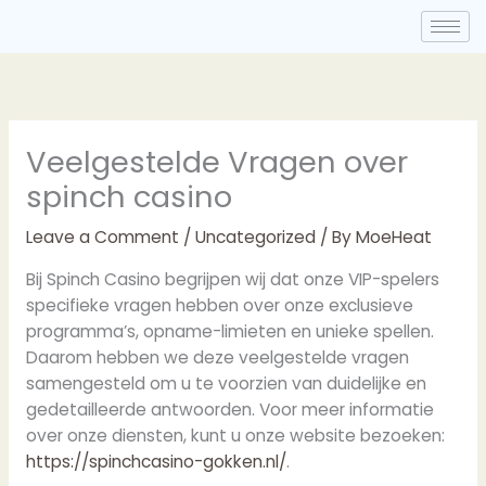
Skip
to
content
Veelgestelde Vragen over
spinch casino
Leave a Comment
/
Uncategorized
/ By
MoeHeat
Bij Spinch Casino begrijpen wij dat onze VIP-spelers
specifieke vragen hebben over onze exclusieve
programma’s, opname-limieten en unieke spellen.
Daarom hebben we deze veelgestelde vragen
samengesteld om u te voorzien van duidelijke en
gedetailleerde antwoorden. Voor meer informatie
over onze diensten, kunt u onze website bezoeken:
https://spinchcasino-gokken.nl/
.