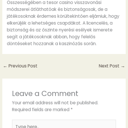
Összességében a tesor casino visszavonási
módszerei átláthatóak és biztonságosak, de a
játékosoknak érdemes körültekintően eljárniuk, hogy
elkerüljék a lehetséges csapdákat. A licencelés, a
biztonság és az őszinte nyerési esélyek ismerete
segít a játékosoknak abban, hogy felelős
döntéseket hozzanak a kaszinózás során.
←
Previous Post
Next Post
→
Leave a Comment
Your email address will not be published.
Required fields are marked
*
Type