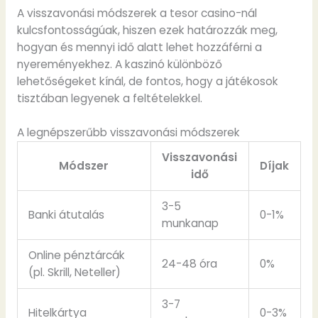
A visszavonási módszerek a tesor casino-nál
kulcsfontosságúak, hiszen ezek határozzák meg,
hogyan és mennyi idő alatt lehet hozzáférni a
nyereményekhez. A kaszinó különböző
lehetőségeket kínál, de fontos, hogy a játékosok
tisztában legyenek a feltételekkel.
A legnépszerűbb visszavonási módszerek
Visszavonási
Módszer
Díjak
idő
3-5
Banki átutalás
0-1%
munkanap
Online pénztárcák
24-48 óra
0%
(pl. Skrill, Neteller)
3-7
Hitelkártya
0-3%