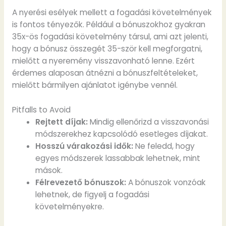
A nyerési esélyek mellett a fogadási követelmények
is fontos tényezők. Például a bónuszokhoz gyakran
35x-ös fogadási követelmény társul, ami azt jelenti,
hogy a bónusz összegét 35-ször kell megforgatni,
mielőtt a nyeremény visszavonható lenne. Ezért
érdemes alaposan átnézni a bónuszfeltételeket,
mielőtt bármilyen ajánlatot igénybe vennél.
Pitfalls to Avoid
Rejtett díjak:
Mindig ellenőrizd a visszavonási
módszerekhez kapcsolódó esetleges díjakat.
Hosszú várakozási idők:
Ne feledd, hogy
egyes módszerek lassabbak lehetnek, mint
mások.
Félrevezető bónuszok:
A bónuszok vonzóak
lehetnek, de figyelj a fogadási
követelményekre.