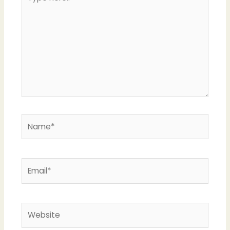
here..
Name*
Email*
Website