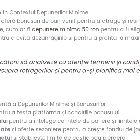
ch în Contextul Depunerilor Minime
 oferă bonusuri de bun venit pentru a atrage și rețin
e, cum ar fi
depunere minima 50 ron
pentru a fi elig
entru a evita dezamăgirile și pentru a profita la ma
ucătorii să analizeze cu atenție termenii și condi
 asupra retragerilor și pentru a-și planifica mai e
cientă a Depunerilor Minime și Bonusurilor
tru a testa platforma și condițiile bonusului.
lui
pentru a înțelege cerințele de pariere și limitele
late
și oferte sezoniere pentru a crește fondul de jo
etul
și stabilește limite de câștig sau pierdere.