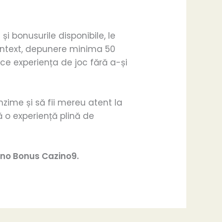
 bonusurile disponibile, le
 context, depunere minima 50
ice experiența de joc fără a-și
nzime și să fii mereu atent la
ă o experiență plină de
sino Bonus Cazino9.