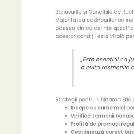
Bonusurile și Condițiile de Ru
Majoritatea cazinourilor online
adesea vin cu cerințe specific
acestor condiții este vitală p
„Este esențial ca j
a evita restricțiile
Strategii pentru Utilizarea Efi
Începe cu sume mici
pen
Verifică termenii bonusu
Profită de promoții regu
Gestionează corect bug