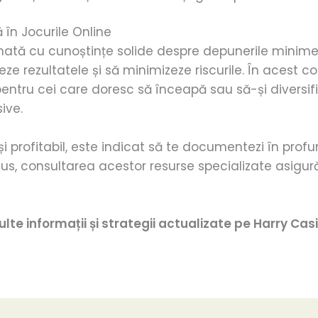
ă în Jocurile Online
tă cu cunoștințe solide despre depunerile minime și
eze rezultatele și să minimizeze riscurile. În acest
pentru cei care doresc să înceapă sau să-și diversif
ive.
și profitabil, este indicat să te documentezi în profu
plus, consultarea acestor resurse specializate asigur
te informații și strategii actualizate pe Harry Ca