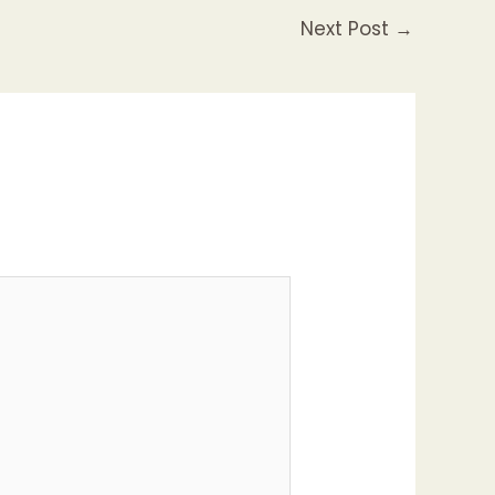
Next Post
→