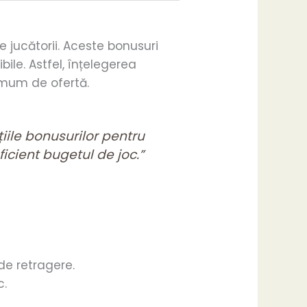
e jucătorii. Aceste bonusuri
ibile. Astfel, înțelegerea
ximum de ofertă.
țiile bonusurilor pentru
ficient bugetul de joc.”
 de retragere.
c.