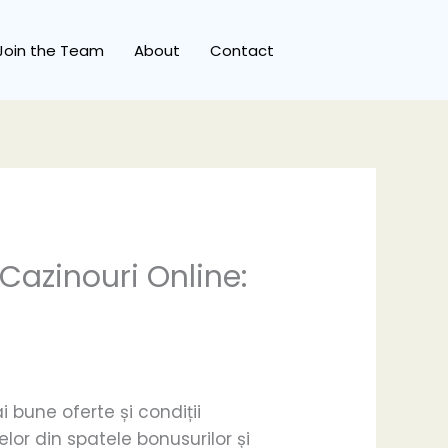
Join the Team
About
Contact
Cazinouri Online:
i bune oferte și condiții
or din spatele bonusurilor și