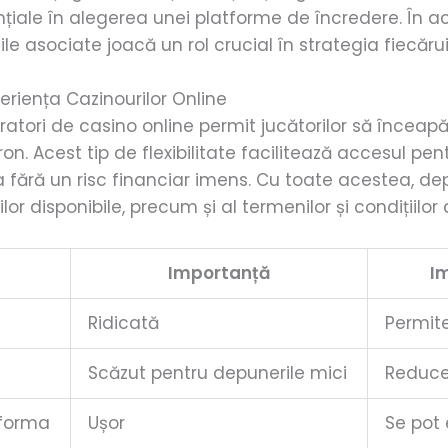
țiale în alegerea unei platforme de încredere. În a
iile asociate joacă un rol crucial în strategia fiecărui
eriența Cazinourilor Online
tori de casino online permit jucătorilor să înceapă
ron
. Acest tip de flexibilitate facilitează accesul pe
a fără un risc financiar imens. Cu toate acestea, d
lor disponibile, precum și al termenilor și condițiilor
Importanță
Im
Ridicată
Permit
Scăzut pentru depunerile mici
Reducer
tforma
Ușor
Se pot 