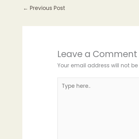
←
Previous Post
Leave a Comment
Your email address will not be
Type
here..