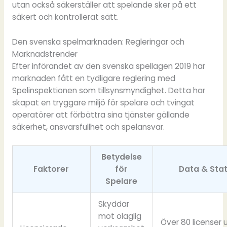
utan också säkerställer att spelande sker på ett
säkert och kontrollerat sätt.
Den svenska spelmarknaden: Regleringar och
Marknadstrender
Efter införandet av den svenska spellagen 2019 har
marknaden fått en tydligare reglering med
Spelinspektionen som tillsynsmyndighet. Detta har
skapat en tryggare miljö för spelare och tvingat
operatörer att förbättra sina tjänster gällande
säkerhet, ansvarsfullhet och spelansvar.
Betydelse
Faktorer
för
Data & Stat
Spelare
Skyddar
mot olaglig
Över 80 licenser