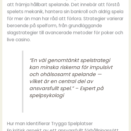
att främja hållbart spelande. Det innebär att förstå
spelets mekanik, hantera sin bankroll och aldrig spela
för mer än man har råd att förlora. Strategier varierar
beroende på spelform, från grundläggande
slagstrategier till avancerade metoder för poker och
live casino.
“En väl genomtänkt spelstrategi
kan minska riskerna för impulsivt
och ohälsosamt spelande —
vilket är en central del av
ansvarsfullt spel.” – Expert på
spelpsykologi
Hur man Identifierar Trygga Spelplatser
En kritisk aspekt av ett ansvarsfullt förhållningssätt