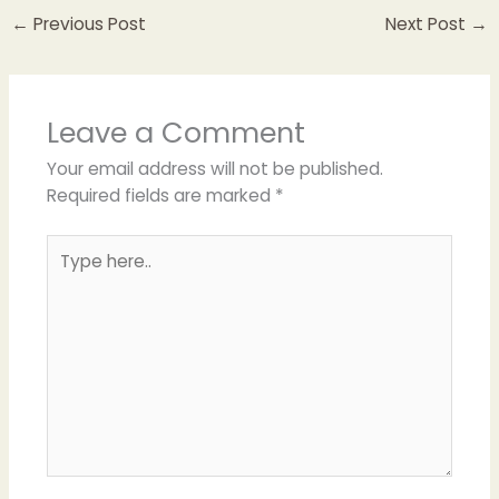
←
Previous Post
Next Post
→
Leave a Comment
Your email address will not be published.
Required fields are marked
*
Type
here..