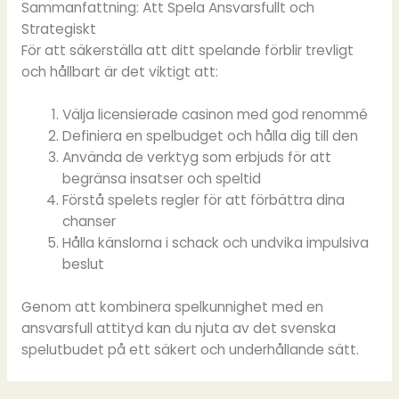
Sammanfattning: Att Spela Ansvarsfullt och
Strategiskt
För att säkerställa att ditt spelande förblir trevligt
och hållbart är det viktigt att:
Välja licensierade casinon med god renommé
Definiera en spelbudget och hålla dig till den
Använda de verktyg som erbjuds för att
begränsa insatser och speltid
Förstå spelets regler för att förbättra dina
chanser
Hålla känslorna i schack och undvika impulsiva
beslut
Genom att kombinera spelkunnighet med en
ansvarsfull attityd kan du njuta av det svenska
spelutbudet på ett säkert och underhållande sätt.