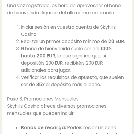
Una vez registrado, es hora de aprovechar el bono
de bienvenida. Aquí se detalla cómo reclamarlo:
Iniciar sesión en vuestra cuenta de Skyhills
Casino.
Realizar un primer depósito mínimo de
20 EUR
.
El bono de bienvenida suele ser del
100%
hasta 200 EUR
, lo que significa que, si
depositáis 200 EUR, recibiréis 200 EUR
adicionales para jugar.
Verificar los requisitos de apuesta, que suelen
ser de
35x
el depósito más el bono.
Paso 3: Promociones Mensuales
Skyhills Casino ofrece diversas promociones
mensuales que pueden incluir:
Bonos de recarga:
Podéis recibir un bono