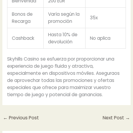
Bienvenida
200 EUR
Bonos de
Varía según la
35x
Recarga
promoción
Hasta 10% de
Cashback
No aplica
devolución
Skyhills Casino se esfuerza por proporcionar una
experiencia de juego fluida y atractiva,
especialmente en dispositivos móviles. Aseguraos
de aprovechar todas las promociones y ofertas
especiales que ofrece para maximizar vuestro
tiempo de juego y potencial de ganancias.
←
Previous Post
Next Post
→