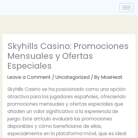
Skip
to
content
Skyhills Casino: Promociones
Mensuales y Ofertas
Especiales
Leave a Comment
/
Uncategorized
/ By
MoeHeat
Skyhills Casino se ha posicionado como una opción
atractiva para los jugadores españoles, ofreciendo
promociones mensuales y ofertas especiales que
añaden un valor significativo a la experiencia de
juego. Este artículo evaluará las promociones
disponibles y cómo beneficiarse de ellas,
especialmente en la plataforma móvil, que es ideal