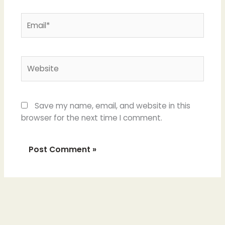
Email*
Website
Save my name, email, and website in this
browser for the next time I comment.
Alternative: