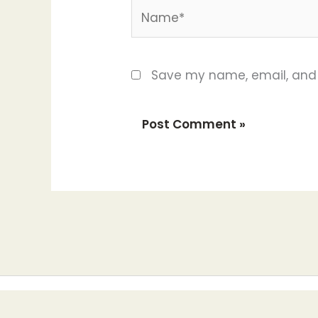
Name*
Save my name, email, and w
Alternative: