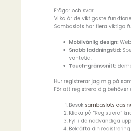
Frågor och svar
Vilka är de viktigaste funkti
Sambaslots har flera viktiga 
Mobilvänlig design:
Webb
Snabb laddningstid:
Spe
väntetid.
Touch-gränssnitt:
Eleme
Hur registrerar jag mig på sa
För att registrera dig behöver 
Besök
sambaslots casi
Klicka på “Registrera” k
Fyll i de nödvändiga upp
Bekräfta din registrering