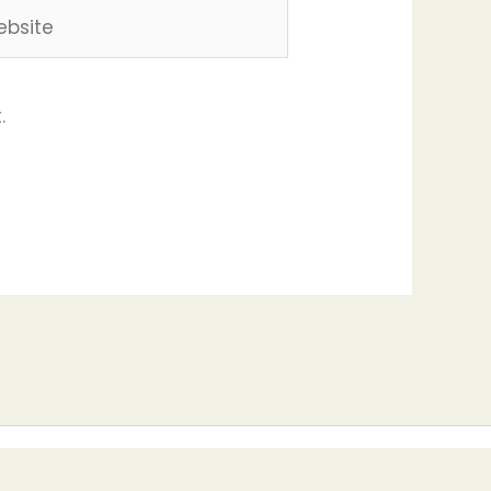
site
.