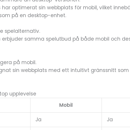
 har optimerat sin webbplats för mobil, vilket innebä
 som på en desktop-enhet.
e spelalternativ.
erbjuder samma spelutbud på både mobil och deskto
igera på mobil.
nat sin webbplats med ett intuitivt gränssnitt som
top upplevelse
Mobil
Ja
Ja