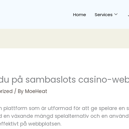
Home
Services
 du på sambaslots casino-we
rized
/ By
MoeHeat
 plattform som är utformad för att ge spelare en sm
ed en växande mängd spelalternativ och en användar
effektivt på webbplatsen.