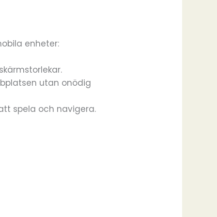
obila enheter:
skärmstorlekar.
bbplatsen utan onödig
 att spela och navigera.