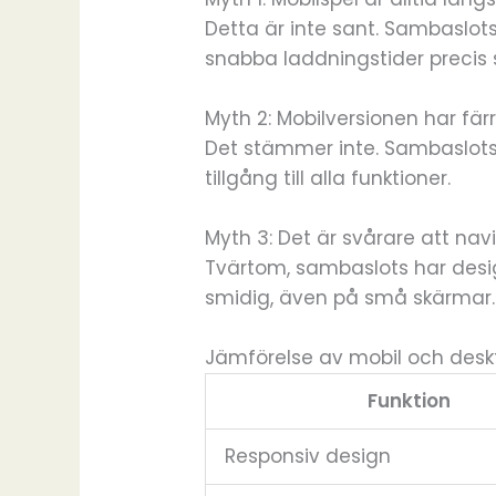
Detta är inte sant. Sambaslots
snabba laddningstider precis
Myth 2: Mobilversionen har färr
Det stämmer inte. Sambaslots 
tillgång till alla funktioner.
Myth 3: Det är svårare att nav
Tvärtom, sambaslots har desig
smidig, även på små skärmar.
Jämförelse av mobil och desk
Funktion
Responsiv design