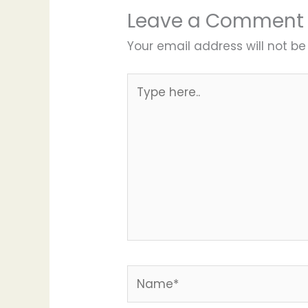
Leave a Comment
Your email address will not be
Type
here..
Name*