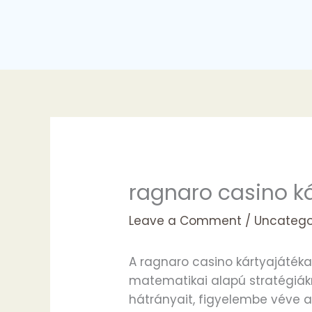
Skip
to
content
ragnaro casino ká
Leave a Comment
/
Uncatego
A ragnaro casino kártyajátéka
matematikai alapú stratégiákr
hátrányait, figyelembe véve 