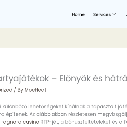
Home
Services
rtyajátékok – Előnyök és hátr
rized
/ By
MoeHeat
i különböző lehetőségeket kínálnak a tapasztalt ját
a építenek. Az alábbiakban részletesen megvizsgálju
a
ragnaro casino
RTP-jét, a bónuszfeltételeket és a