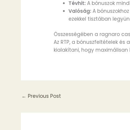
Tévhit:
A bónuszok mindi
Valóság:
A bónuszokhoz 
ezekkel tisztában legyün
Összességében a ragnaro casi
Az RTP, a bónuszfeltételek és
kialakítani, hogy maximálisan
←
Previous Post