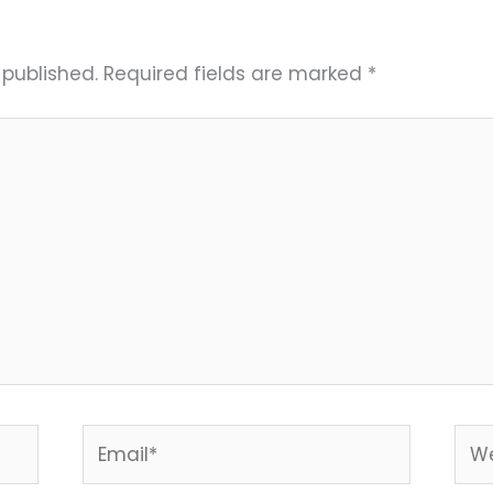
 published.
Required fields are marked
*
Email*
Web