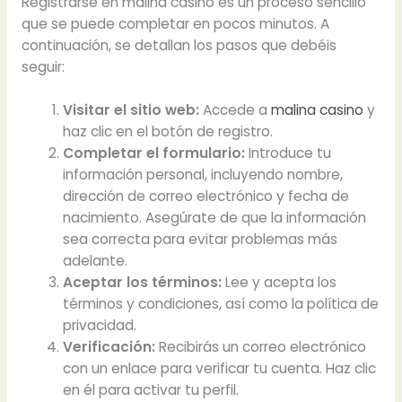
Registrarse en malina casino es un proceso sencillo
que se puede completar en pocos minutos. A
continuación, se detallan los pasos que debéis
seguir:
Visitar el sitio web:
Accede a
malina casino
y
haz clic en el botón de registro.
Completar el formulario:
Introduce tu
información personal, incluyendo nombre,
dirección de correo electrónico y fecha de
nacimiento. Asegúrate de que la información
sea correcta para evitar problemas más
adelante.
Aceptar los términos:
Lee y acepta los
términos y condiciones, así como la política de
privacidad.
Verificación:
Recibirás un correo electrónico
con un enlace para verificar tu cuenta. Haz clic
en él para activar tu perfil.