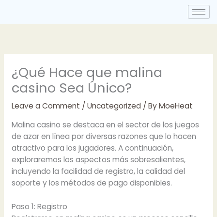
Skip
to
content
¿Qué Hace que malina
casino Sea Único?
Leave a Comment
/
Uncategorized
/ By
MoeHeat
Malina casino se destaca en el sector de los juegos
de azar en línea por diversas razones que lo hacen
atractivo para los jugadores. A continuación,
exploraremos los aspectos más sobresalientes,
incluyendo la facilidad de registro, la calidad del
soporte y los métodos de pago disponibles.
Paso 1: Registro