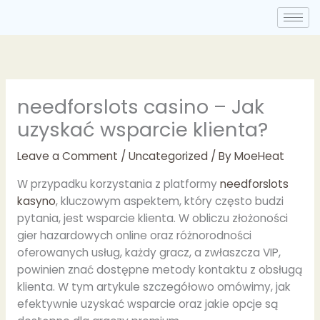
Skip
to
content
needforslots casino – Jak
uzyskać wsparcie klienta?
Leave a Comment
/
Uncategorized
/ By
MoeHeat
W przypadku korzystania z platformy
needforslots
kasyno
, kluczowym aspektem, który często budzi
pytania, jest wsparcie klienta. W obliczu złożoności
gier hazardowych online oraz różnorodności
oferowanych usług, każdy gracz, a zwłaszcza VIP,
powinien znać dostępne metody kontaktu z obsługą
klienta. W tym artykule szczegółowo omówimy, jak
efektywnie uzyskać wsparcie oraz jakie opcje są