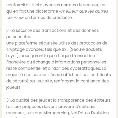
conformité stricte avec les normes du secteur, ce
qui en fait une plateforme «
meilleur que les autres
casinos
» en termes de crédibilité.
2. La sécurité des transactions et des données
personnelles
Une plateforme sécurisée utilise des protocoles de
cryptage avancés, tels que SSL (Secure Sockets
Layer), pour garantir que chaque transaction
financière ou échange d’informations personnelles
reste confidentiel et à l’abri des cyberattaques. La
majorité des casinos sérieux affichent ces certificats
de sécurité sur leur site, renforçant la confiance des
joueurs.
3. La qualité des jeux et la transparence des éditeurs
Les jeux proposés doivent provenir d’éditeurs
reconnus, tels que Microgaming, NetEnt ou Evolution