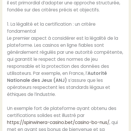
il est primordial d’adopter une approche structurée,
fondée sur des critères précis et objectifs.
1. La légalité et la certification : un critère
fondamental
Le premier aspect à considérer est la légalité de la
plateforme. Les casinos en ligne fiables sont
généralement régulés par une autorité compétente,
qui garantit le respect des normes de jeu
responsable et la protection des données des
utilisateurs. Par exemple, en France, l’
Autorité
Nationale des Jeux (ANJ)
s’assure que les
opérateurs respectent les standards légaux et
éthiques de l’industrie.
Un exemple fort de plateforme ayant obtenu des
certifications solides est illustré par
https://spinwinera-casino.bet/casino-bo-nus/
, qui
met en avant ses bonus de bienvenue et sa