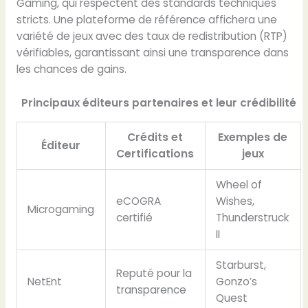
Gaming, qui respectent des standards techniques
stricts. Une plateforme de référence affichera une
variété de jeux avec des taux de redistribution (RTP)
vérifiables, garantissant ainsi une transparence dans
les chances de gains.
Principaux éditeurs partenaires et leur crédibilité
Crédits et
Exemples de
Éditeur
Certifications
jeux
Wheel of
eCOGRA
Wishes,
Microgaming
certifié
Thunderstruck
II
Starburst,
Reputé pour la
NetEnt
Gonzo’s
transparence
Quest