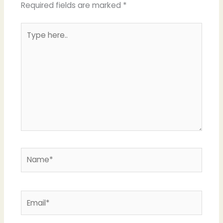
Required fields are marked
*
Type
here..
Name*
Email*