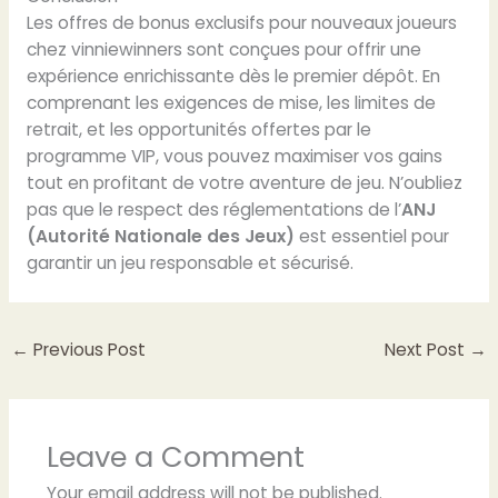
Les offres de bonus exclusifs pour nouveaux joueurs
chez vinniewinners sont conçues pour offrir une
expérience enrichissante dès le premier dépôt. En
comprenant les exigences de mise, les limites de
retrait, et les opportunités offertes par le
programme VIP, vous pouvez maximiser vos gains
tout en profitant de votre aventure de jeu. N’oubliez
pas que le respect des réglementations de l’
ANJ
(Autorité Nationale des Jeux)
est essentiel pour
garantir un jeu responsable et sécurisé.
←
Previous Post
Next Post
→
Leave a Comment
Your email address will not be published.