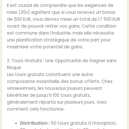
Il est crucial de comprendre que les exigences de
mise (35x) signifient que si vous recevez un bonus
de 500 EUR, vous devrez miser un total de 17 500 EUR
avant de pouvoir retirer vos gains. Cette condition
est commune dans l’industrie, mais elle nécessite
une planification stratégique de votre part pour
maximiser votre potentiel de gains.
2. Tours Gratuits : Une Opportunité de Gagner sans
Risque
Les tours gratuits constituent une autre
composante essentielle des bonus offerts. Chez
vinniewinners, les nouveaux joueurs peuvent
bénéficier de jusqu’à 100 tours gratuits,
généralement répartis sur plusieurs jours. Voici
comment cela fonctionne :
Distribution :
50 tours gratuits à l’inscription,