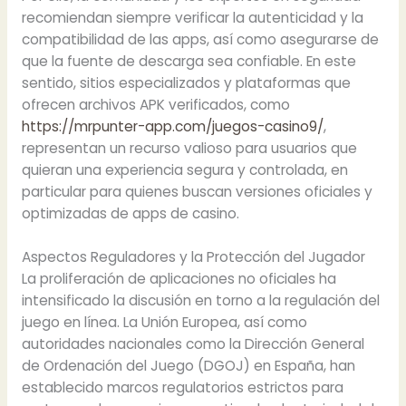
recomiendan siempre verificar la autenticidad y la
compatibilidad de las apps, así como asegurarse de
que la fuente de descarga sea confiable. En este
sentido, sitios especializados y plataformas que
ofrecen archivos APK verificados, como
https://mrpunter-app.com/juegos-casino9/
,
representan un recurso valioso para usuarios que
quieran una experiencia segura y controlada, en
particular para quienes buscan versiones oficiales y
optimizadas de apps de casino.
Aspectos Reguladores y la Protección del Jugador
La proliferación de aplicaciones no oficiales ha
intensificado la discusión en torno a la regulación del
juego en línea. La Unión Europea, así como
autoridades nacionales como la Dirección General
de Ordenación del Juego (DGOJ) en España, han
establecido marcos regulatorios estrictos para