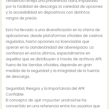
tendencia refleja una preferencia clara, impulsada
por la facilidad de descarga, la variedad de opciones
y la accesibilidad en dispositivos con distintos
rangos de precio.
Esto ha llevado a una diversificación en la oferta de
aplicaciones: desde plataformas oficiales de casinos
regulados, hasta opciones no licenciadas que
operan en la clandestinidad del ciberespacio. La
confianza en estos últimos, especialmente en
aquellos que se distribuyen a través de archivos APK
fuera de las tiendas oficiales, depende en gran
medida de la seguridad y la integridad de la fuente
de descarga.
Seguridad, Riesgos y la Importancia del APK
Confiable
El concepto de
apk mrpunter android
se ha
convertido en una referencia entre los usuarios que