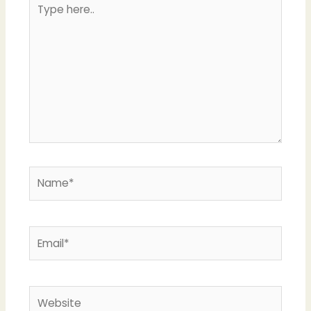
here..
Name*
Email*
Website