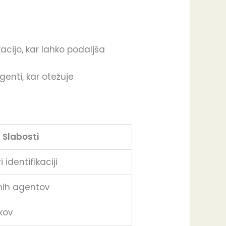
kacijo, kar lahko podaljša
genti, kar otežuje
Slabosti
identifikaciji
nih agentov
kov