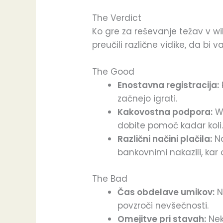
The Verdict
Ko gre za reševanje težav v wi
preučili različne vidike, da bi
The Good
Enostavna registracija:
začnejo igrati.
Kakovostna podpora:
Wi
dobite pomoč kadar koli
Različni načini plačila:
Na
bankovnimi nakazili, kar 
The Bad
Čas obdelave umikov:
N
povzroči nevšečnosti.
Omejitve pri stavah:
Nek