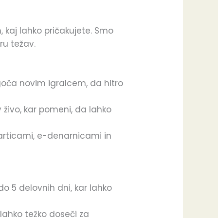
, kaj lahko pričakujete. Smo
ru težav.
goča novim igralcem, da hitro
živo, kar pomeni, da lahko
karticami, e-denarnicami in
o 5 delovnih dni, kar lahko
 lahko težko doseči za