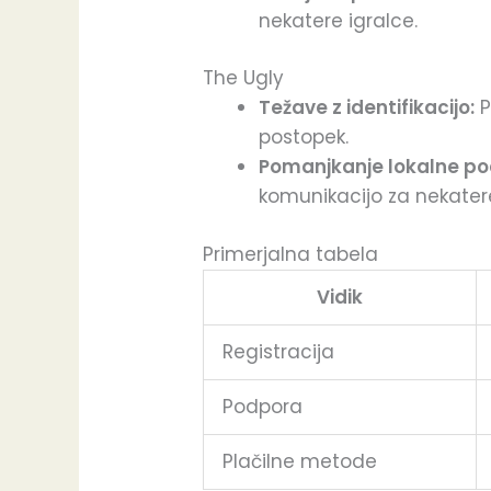
nekatere igralce.
The Ugly
Težave z identifikacijo:
P
postopek.
Pomanjkanje lokalne po
komunikacijo za nekatere
Primerjalna tabela
Vidik
Registracija
Podpora
Plačilne metode