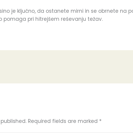
asino je ključno, da ostanete mirni in se obrnete n
ko pomaga pri hitrejšem reševanju težav.
 published.
Required fields are marked
*