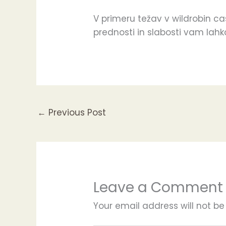
V primeru težav v wildrobin c
prednosti in slabosti vam lah
←
Previous Post
Leave a Comment
Your email address will not be