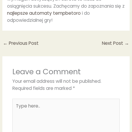
osiągnięcia sukcesu. Zachęcamy do zapoznania się z
najlepsze automaty tempbetoro
i do
odpowiedzialnej gry!
←
Previous Post
Next Post
→
Leave a Comment
Your email address will not be published.
Required fields are marked
*
Type
here..