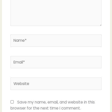
Name*
Email*
Website
Save my name, email, and website in this
browser for the next time I comment.