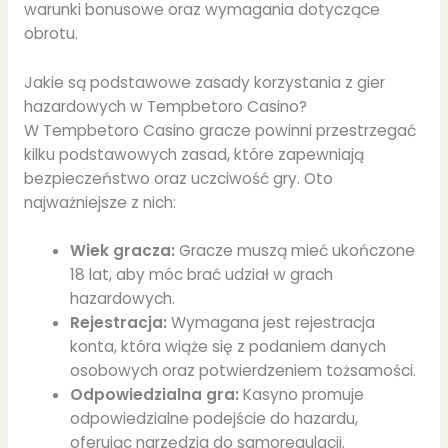
warunki bonusowe oraz wymagania dotyczące
obrotu.
Jakie są podstawowe zasady korzystania z gier
hazardowych w Tempbetoro Casino?
W Tempbetoro Casino gracze powinni przestrzegać
kilku podstawowych zasad, które zapewniają
bezpieczeństwo oraz uczciwość gry. Oto
najważniejsze z nich:
Wiek gracza:
Gracze muszą mieć ukończone
18 lat, aby móc brać udział w grach
hazardowych.
Rejestracja:
Wymagana jest rejestracja
konta, która wiąże się z podaniem danych
osobowych oraz potwierdzeniem tożsamości.
Odpowiedzialna gra:
Kasyno promuje
odpowiedzialne podejście do hazardu,
oferując narzędzia do samoregulacji.