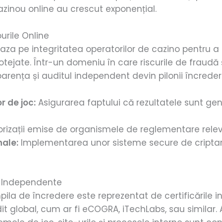
cazinou online au crescut exponențial.
ourile Online
baza pe integritatea operatorilor de cazino pentru a 
rotejate. Într-un domeniu în care riscurile de fraud
rența și auditul independent devin pilonii încrederi
 de joc:
Asigurarea faptului că rezultatele sunt gene
rizații emise de organismele de reglementare rele
nale:
Implementarea unor sisteme secure de criptare 
lor Independente
pila de încredere este reprezentat de certificările
 global, cum ar fi eCOGRA, iTechLabs, sau similar. A