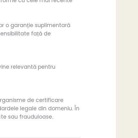
conforme cu cele mai recente
ilor o garanție suplimentară
sensibilitate față de
ine relevantă pentru
organisme de certificare
ardele legale din domeniu. În
ecte sau frauduloase.