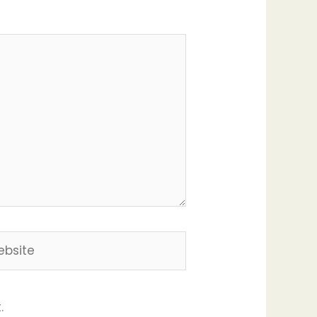
site
.