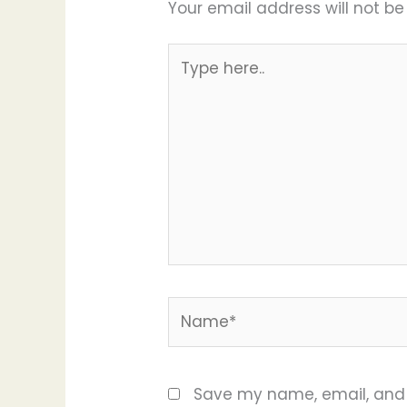
Your email address will not be
Type
here..
Name*
Save my name, email, and w