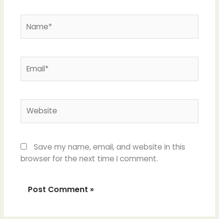
Name*
Email*
Website
Save my name, email, and website in this
browser for the next time I comment.
Alternative: