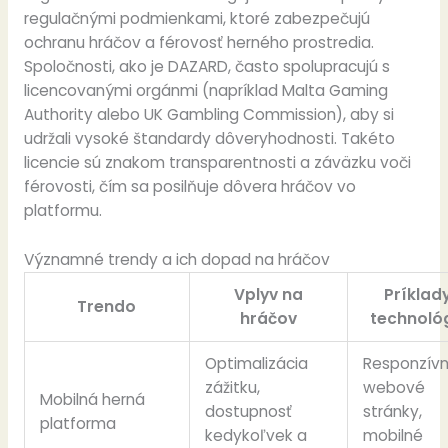
regulačnými podmienkami, ktoré zabezpečujú
ochranu hráčov a férovosť herného prostredia.
Spoločnosti, ako je DAZARD, často spolupracujú s
licencovanými orgánmi (napríklad Malta Gaming
Authority alebo UK Gambling Commission), aby si
udržali vysoké štandardy dôveryhodnosti. Takéto
licencie sú znakom transparentnosti a záväzku voči
férovosti, čím sa posilňuje dôvera hráčov vo
platformu.
Významné trendy a ich dopad na hráčov
Vplyv na
Príklad
Trendo
hráčov
technológ
Optimalizácia
Responzív
zážitku,
webové
Mobilná herná
dostupnosť
stránky,
platforma
kedykoľvek a
mobilné