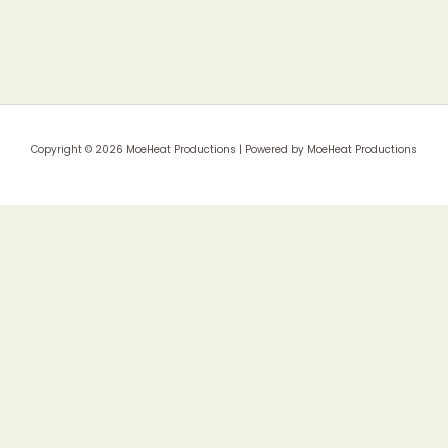
Copyright © 2026 MoeHeat Productions | Powered by MoeHeat Productions