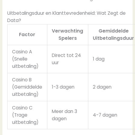
Uitbetalingsduur en Klanttevredenheid: Wat Zegt de
Data?
Verwachting
Gemiddelde
Factor
Spelers
Uitbetalingsduur
Casino A
Direct tot 24
(Snelle
1 dag
uur
uitbetaling)
Casino B
(Gemiddelde
1-3 dagen
2 dagen
uitbetaling)
Casino C
Meer dan 3
(Trage
4-7 dagen
dagen
uitbetaling)