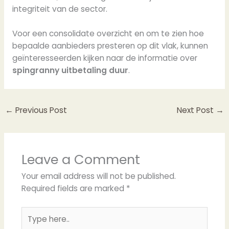
integriteit van de sector.
Voor een consolidate overzicht en om te zien hoe
bepaalde aanbieders presteren op dit vlak, kunnen
geïnteresseerden kijken naar de informatie over
spingranny uitbetaling duur
.
←
Previous Post
Next Post
→
Leave a Comment
Your email address will not be published.
Required fields are marked
*
Type
here..