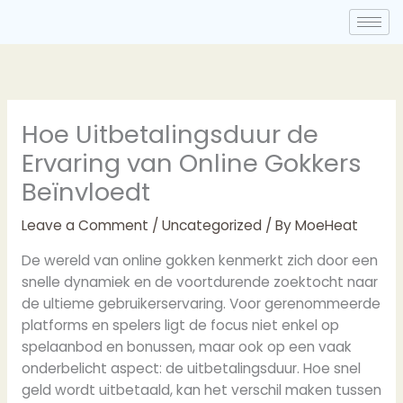
Skip
to
content
Hoe Uitbetalingsduur de
Ervaring van Online Gokkers
Beïnvloedt
Leave a Comment
/
Uncategorized
/ By
MoeHeat
De wereld van online gokken kenmerkt zich door een
snelle dynamiek en de voortdurende zoektocht naar
de ultieme gebruikerservaring. Voor gerenommeerde
platforms en spelers ligt de focus niet enkel op
spelaanbod en bonussen, maar ook op een vaak
onderbelicht aspect: de uitbetalingsduur. Hoe snel
geld wordt uitbetaald, kan het verschil maken tussen