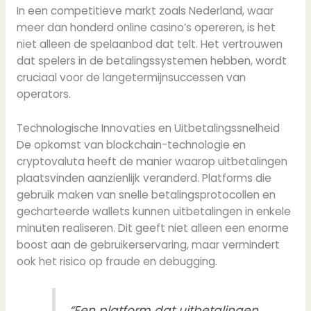
In een competitieve markt zoals Nederland, waar
meer dan honderd online casino’s opereren, is het
niet alleen de spelaanbod dat telt. Het vertrouwen
dat spelers in de betalingssystemen hebben, wordt
cruciaal voor de langetermijnsuccessen van
operators.
Technologische Innovaties en Uitbetalingssnelheid
De opkomst van blockchain-technologie en
cryptovaluta heeft de manier waarop uitbetalingen
plaatsvinden aanzienlijk veranderd. Platforms die
gebruik maken van snelle betalingsprotocollen en
gecharteerde wallets kunnen uitbetalingen in enkele
minuten realiseren. Dit geeft niet alleen een enorme
boost aan de gebruikerservaring, maar vermindert
ook het risico op fraude en debugging.
“Een platform dat uitbetalingen