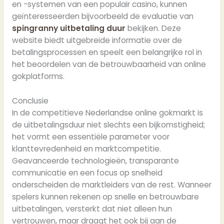
en -systemen van een populair casino, kunnen
geïnteresseerden bijvoorbeeld de evaluatie van
spingranny uitbetaling duur
bekijken. Deze
website biedt uitgebreide informatie over de
betalingsprocessen en speelt een belangrijke rol in
het beoordelen van de betrouwbaarheid van online
gokplatforms.
Conclusie
In de competitieve Nederlandse online gokmarkt is
de uitbetalingsduur niet slechts een bijkomstigheid;
het vormt een essentiële parameter voor
klanttevredenheid en marktcompetitie.
Geavanceerde technologieën, transparante
communicatie en een focus op snelheid
onderscheiden de marktleiders van de rest. Wanneer
spelers kunnen rekenen op snelle en betrouwbare
uitbetalingen, versterkt dat niet alleen hun
vertrouwen, maar draagt het ook bij aan de