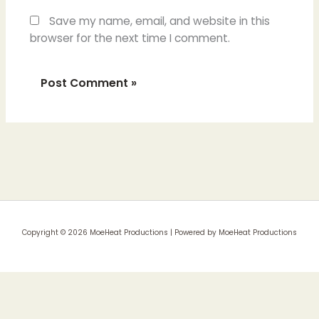
Save my name, email, and website in this
browser for the next time I comment.
Alternative:
Copyright © 2026 MoeHeat Productions | Powered by MoeHeat Productions