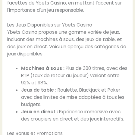
facettes de Ybets Casino, en mettant l’accent sur
l’importance d’un jeu responsable.
Les Jeux Disponibles sur Ybets Casino
Ybets Casino propose une gamme variée de jeux,
incluant des machines à sous, des jeux de table, et
des jeux en direct. Voici un aperçu des catégories de
jeux disponibles :
Machines à sous :
Plus de 300 titres, avec des
RTP (taux de retour au joueur) variant entre
92% et 98%.
Jeux de table :
Roulette, Blackjack et Poker
avec des limites de mise adaptées à tous les
budgets.
Jeux en direct :
Expérience immersive avec
des croupiers en direct et des jeux interactifs.
Les Bonus et Promotions