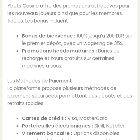
Ybets Casino offre des promotions attractives pour
les nouveaux joueurs ainsi que pour les membres
fidèles. Les bonus incluent :
Bonus de bienvenue :
100% jusqu’à 200 EUR sur
le premier dépôt, avec un wagering de 35x.
Promotions hebdomadaires :
Bonus de
recharge et tours gratuits sur certaines
machines à sous.
Les Méthodes de Paiement
La plateforme propose plusieurs méthodes de
paiement sécurisées, permettant des dépôts et des
retraits rapides :
Cartes de crédit :
Visa, MasterCard.
Portefeuilles électroniques :
Skrill, Neteller.
Virement bancaire :
Options disponibles