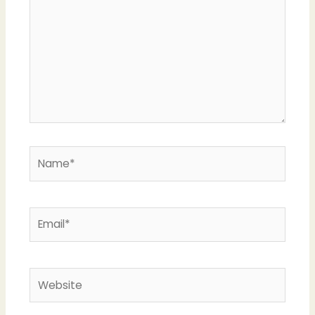
Name*
Email*
Website