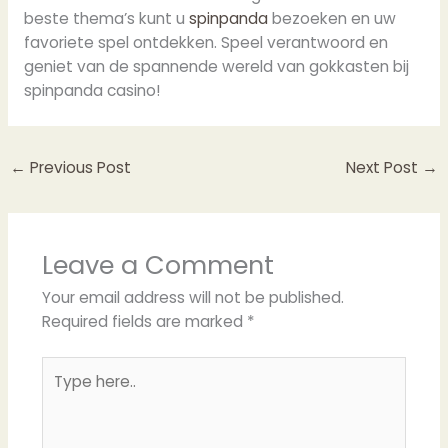
beste thema’s kunt u
spinpanda
bezoeken en uw
favoriete spel ontdekken. Speel verantwoord en
geniet van de spannende wereld van gokkasten bij
spinpanda casino!
←
Previous Post
Next Post
→
Leave a Comment
Your email address will not be published.
Required fields are marked
*
Type
here..