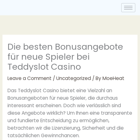
Skip
to
content
Die besten Bonusangebote
für neue Spieler bei
Teddyslot Casino
Leave a Comment
/
Uncategorized
/ By
MoeHeat
Das Teddyslot Casino bietet eine Vielzahl an
Bonusangeboten für neue Spieler, die durchaus
interessant erscheinen. Doch wie verlässlich sind
diese Angebote wirklich? Um Ihnen eine transparente
und fundierte Entscheidung zu ermöglichen,
betrachten wir die Lizenzierung, Sicherheit und die
tatsächlichen Gewinnchancen.