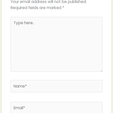
Your email address will not be published.
Required fields are marked
*
Type
here..
Name*
Email*