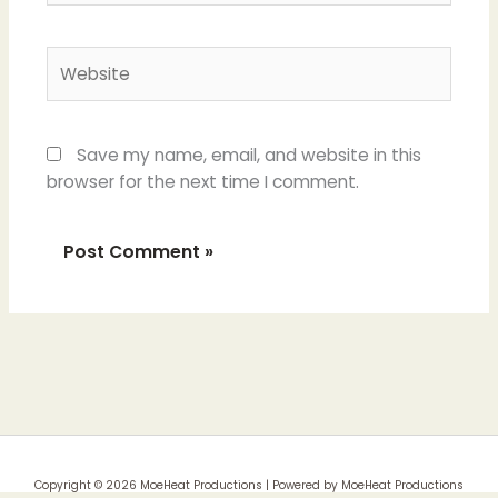
Website
Save my name, email, and website in this
browser for the next time I comment.
Alternative:
Copyright © 2026 MoeHeat Productions | Powered by MoeHeat Productions