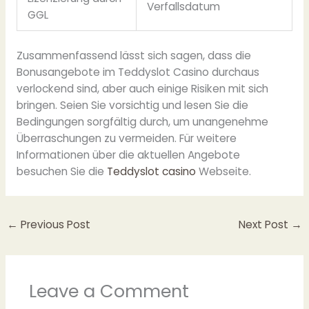
Verfallsdatum
GGL
Zusammenfassend lässt sich sagen, dass die
Bonusangebote im Teddyslot Casino durchaus
verlockend sind, aber auch einige Risiken mit sich
bringen. Seien Sie vorsichtig und lesen Sie die
Bedingungen sorgfältig durch, um unangenehme
Überraschungen zu vermeiden. Für weitere
Informationen über die aktuellen Angebote
besuchen Sie die
Teddyslot casino
Webseite.
←
Previous Post
Next Post
→
Leave a Comment