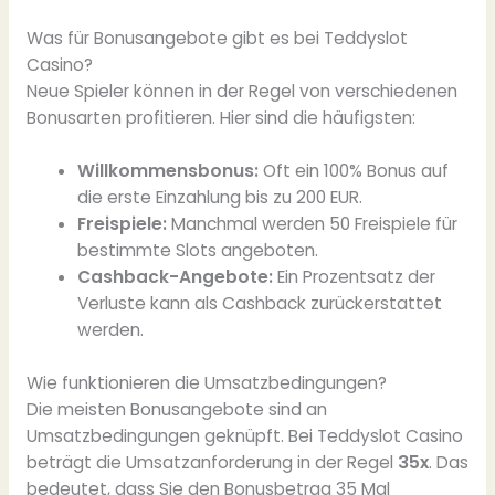
Was für Bonusangebote gibt es bei Teddyslot
Casino?
Neue Spieler können in der Regel von verschiedenen
Bonusarten profitieren. Hier sind die häufigsten:
Willkommensbonus:
Oft ein 100% Bonus auf
die erste Einzahlung bis zu 200 EUR.
Freispiele:
Manchmal werden 50 Freispiele für
bestimmte Slots angeboten.
Cashback-Angebote:
Ein Prozentsatz der
Verluste kann als Cashback zurückerstattet
werden.
Wie funktionieren die Umsatzbedingungen?
Die meisten Bonusangebote sind an
Umsatzbedingungen geknüpft. Bei Teddyslot Casino
beträgt die Umsatzanforderung in der Regel
35x
. Das
bedeutet, dass Sie den Bonusbetrag 35 Mal