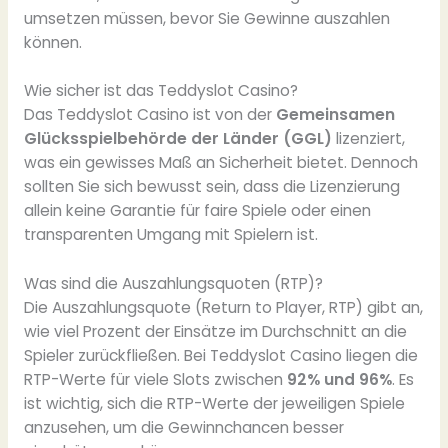
umsetzen müssen, bevor Sie Gewinne auszahlen
können.
Wie sicher ist das Teddyslot Casino?
Das Teddyslot Casino ist von der
Gemeinsamen
Glücksspielbehörde der Länder (GGL)
lizenziert,
was ein gewisses Maß an Sicherheit bietet. Dennoch
sollten Sie sich bewusst sein, dass die Lizenzierung
allein keine Garantie für faire Spiele oder einen
transparenten Umgang mit Spielern ist.
Was sind die Auszahlungsquoten (RTP)?
Die Auszahlungsquote (Return to Player, RTP) gibt an,
wie viel Prozent der Einsätze im Durchschnitt an die
Spieler zurückfließen. Bei Teddyslot Casino liegen die
RTP-Werte für viele Slots zwischen
92% und 96%
. Es
ist wichtig, sich die RTP-Werte der jeweiligen Spiele
anzusehen, um die Gewinnchancen besser