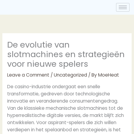
Skip
to
content
De evolutie van
slotmachines en strategieën
voor nieuwe spelers
Leave a Comment
/
Uncategorized
/ By
MoeHeat
De casino-industrie ondergaat een snelle
transformatie, gedreven door technologische
innovatie en veranderende consumentengedrag.
Van de klassieke mechanische slotmachines tot de
hyperrealistische digitale versies, de markt blijft zich
ontwikkelen. Voor aspirant-spelers die zich willen
verdiepen in het spelaanbod en strategieën, is het