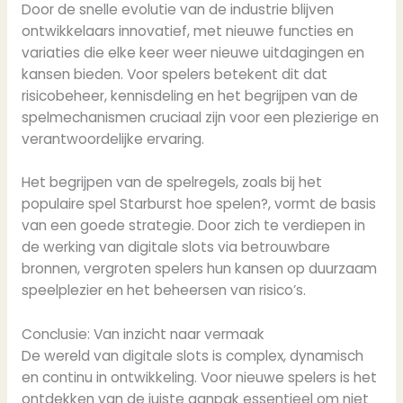
Door de snelle evolutie van de industrie blijven
ontwikkelaars innovatief, met nieuwe functies en
variaties die elke keer weer nieuwe uitdagingen en
kansen bieden. Voor spelers betekent dit dat
risicobeheer, kennisdeling en het begrijpen van de
spelmechanismen cruciaal zijn voor een plezierige en
verantwoordelijke ervaring.
Het begrijpen van de spelregels, zoals bij het
populaire spel Starburst hoe spelen?, vormt de basis
van een goede strategie. Door zich te verdiepen in
de werking van digitale slots via betrouwbare
bronnen, vergroten spelers hun kansen op duurzaam
speelplezier en het beheersen van risico’s.
Conclusie: Van inzicht naar vermaak
De wereld van digitale slots is complex, dynamisch
en continu in ontwikkeling. Voor nieuwe spelers is het
ontdekken van de juiste aanpak essentieel om niet