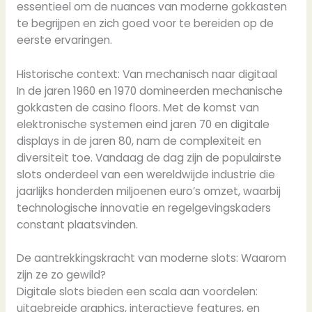
essentieel om de nuances van moderne gokkasten
te begrijpen en zich goed voor te bereiden op de
eerste ervaringen.
Historische context: Van mechanisch naar digitaal
In de jaren 1960 en 1970 domineerden mechanische
gokkasten de casino floors. Met de komst van
elektronische systemen eind jaren 70 en digitale
displays in de jaren 80, nam de complexiteit en
diversiteit toe. Vandaag de dag zijn de populairste
slots onderdeel van een wereldwijde industrie die
jaarlijks honderden miljoenen euro’s omzet, waarbij
technologische innovatie en regelgevingskaders
constant plaatsvinden.
De aantrekkingskracht van moderne slots: Waarom
zijn ze zo gewild?
Digitale slots bieden een scala aan voordelen:
uitgebreide graphics, interactieve features, en