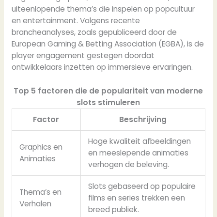
uiteenlopende thema’s die inspelen op popcultuur
en entertainment. Volgens recente
brancheanalyses, zoals gepubliceerd door de
European Gaming & Betting Association (EGBA), is de
player engagement gestegen doordat
ontwikkelaars inzetten op immersieve ervaringen.
Top 5 factoren die de populariteit van moderne
slots stimuleren
Factor
Beschrijving
Hoge kwaliteit afbeeldingen
Graphics en
en meeslepende animaties
Animaties
verhogen de beleving.
Slots gebaseerd op populaire
Thema’s en
films en series trekken een
Verhalen
breed publiek.