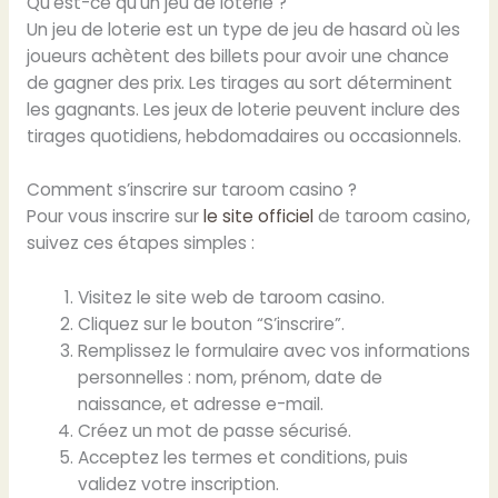
Qu’est-ce qu’un jeu de loterie ?
Un jeu de loterie est un type de jeu de hasard où les
joueurs achètent des billets pour avoir une chance
de gagner des prix. Les tirages au sort déterminent
les gagnants. Les jeux de loterie peuvent inclure des
tirages quotidiens, hebdomadaires ou occasionnels.
Comment s’inscrire sur taroom casino ?
Pour vous inscrire sur
le site officiel
de taroom casino,
suivez ces étapes simples :
Visitez le site web de taroom casino.
Cliquez sur le bouton “S’inscrire”.
Remplissez le formulaire avec vos informations
personnelles : nom, prénom, date de
naissance, et adresse e-mail.
Créez un mot de passe sécurisé.
Acceptez les termes et conditions, puis
validez votre inscription.