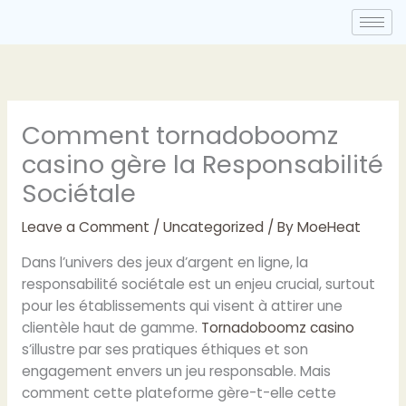
Skip
to
content
Comment tornadoboomz
casino gère la Responsabilité
Sociétale
Leave a Comment
/
Uncategorized
/ By
MoeHeat
Dans l’univers des jeux d’argent en ligne, la
responsabilité sociétale est un enjeu crucial, surtout
pour les établissements qui visent à attirer une
clientèle haut de gamme.
Tornadoboomz casino
s’illustre par ses pratiques éthiques et son
engagement envers un jeu responsable. Mais
comment cette plateforme gère-t-elle cette