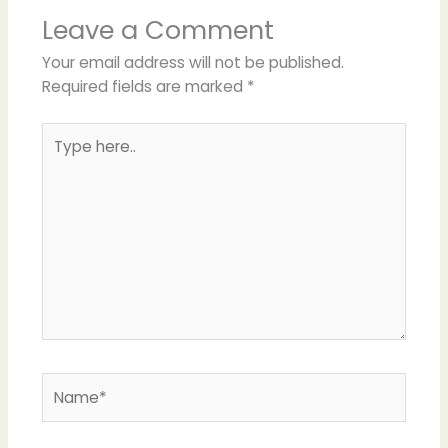
Leave a Comment
Your email address will not be published.
Required fields are marked
*
Type
here..
Name*