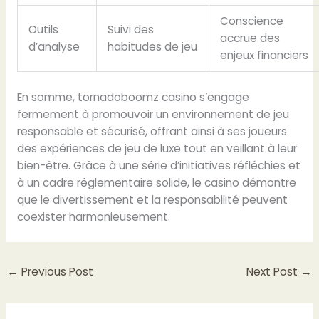
Conscience
Outils
Suivi des
accrue des
d’analyse
habitudes de jeu
enjeux financiers
En somme, tornadoboomz casino s’engage
fermement à promouvoir un environnement de jeu
responsable et sécurisé, offrant ainsi à ses joueurs
des expériences de jeu de luxe tout en veillant à leur
bien-être. Grâce à une série d’initiatives réfléchies et
à un cadre réglementaire solide, le casino démontre
que le divertissement et la responsabilité peuvent
coexister harmonieusement.
←
Previous Post
Next Post
→