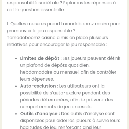
responsabilité sociétale ? Explorons les réponses à
cette question essentielle.
1. Quelles mesures prend tornadoboomz casino pour
promouvoir le jeu responsable ?
Tornadoboomz casino a mis en place plusieurs
initiatives pour encourager le jeu responsable :
Limites de dépôt :
Les joueurs peuvent définir
un plafond de dépôts quotidien,
hebdomadaire ou mensuel, afin de contrôler
leurs dépenses.
Auto-exclusion :
Les utilisateurs ont la
possibilité de s’auto-exclure pendant des
périodes déterminées, afin de prévenir des
comportements de jeu excessifs.
Outils d’analyse :
Des outils d’analyse sont
disponibles pour aider les joueurs à suivre leurs
habitudes de jeu, renforçant ainsi leur