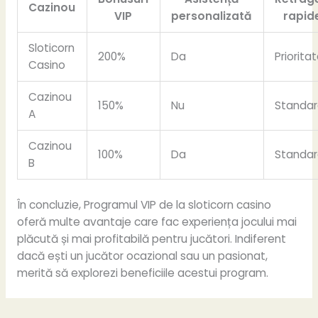
Cazinou
VIP
personalizată
rapid
Sloticorn
200%
Da
Priorita
Casino
Cazinou
150%
Nu
Standa
A
Cazinou
100%
Da
Standa
B
În concluzie, Programul VIP de la sloticorn casino
oferă multe avantaje care fac experiența jocului mai
plăcută și mai profitabilă pentru jucători. Indiferent
dacă ești un jucător ocazional sau un pasionat,
merită să explorezi beneficiile acestui program.