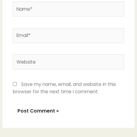
Name*
Email*
Website
Save my name, email, and website in this
browser for the next time I comment.
Alternative: