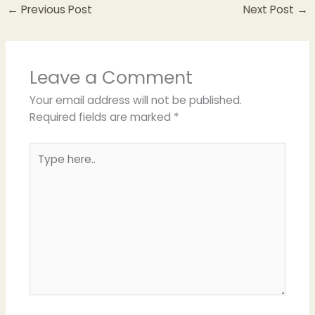
←
Previous Post
Next Post
→
Leave a Comment
Your email address will not be published.
Required fields are marked
*
Type
here..