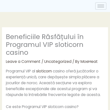
Skip
to
content
Beneficiile Răsfățului în
Programul VIP sloticorn
casino
Leave a Comment
/
Uncategorized
/ By
MoeHeat
Programul VIP al
sloticorn
casino oferă jucătorilor o
experiență unică, care depășește simpla plăcere a
jocurilor de noroc. Această secțiune va explora
beneficiile excepționale ale acestui program și va
răspunde la întrebările frecvente legate de acesta.
Ce este Programul VIP sloticorn casino?