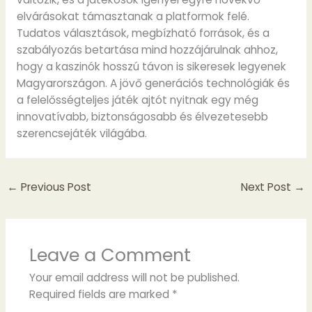
elvárásokat támasztanak a platformok felé.
Tudatos választások, megbízható források, és a
szabályozás betartása mind hozzájárulnak ahhoz,
hogy a kaszinók hosszú távon is sikeresek legyenek
Magyarországon. A jövő generációs technológiák és
a felelősségteljes játék ajtót nyitnak egy még
innovatívabb, biztonságosabb és élvezetesebb
szerencsejáték világába.
←
Previous Post
Next Post
→
Leave a Comment
Your email address will not be published.
Required fields are marked
*