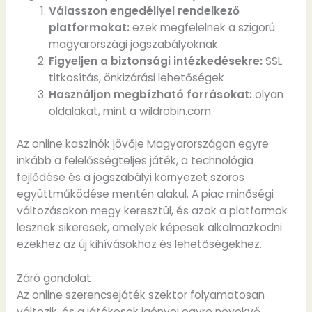
Válasszon engedéllyel rendelkező
platformokat:
ezek megfelelnek a szigorú
magyarországi jogszabályoknak.
Figyeljen a biztonsági intézkedésekre:
SSL
titkosítás, önkizárási lehetőségek
Használjon megbízható forrásokat:
olyan
oldalakat, mint a wildrobin.com.
Az online kaszinók jövője Magyarországon egyre
inkább a felelősségteljes játék, a technológia
fejlődése és a jogszabályi környezet szoros
együttműködése mentén alakul. A piac minőségi
változásokon megy keresztül, és azok a platformok
lesznek sikeresek, amelyek képesek alkalmazkodni
ezekhez az új kihívásokhoz és lehetőségekhez.
Záró gondolat
Az online szerencsejáték szektor folyamatosan
változik, és a játékosok igényei egyre növekvő