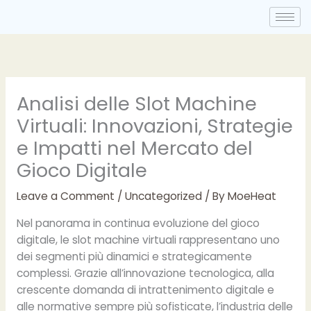
Skip
to
content
Analisi delle Slot Machine
Virtuali: Innovazioni, Strategie
e Impatti nel Mercato del
Gioco Digitale
Leave a Comment
/
Uncategorized
/ By
MoeHeat
Nel panorama in continua evoluzione del gioco
digitale, le slot machine virtuali rappresentano uno
dei segmenti più dinamici e strategicamente
complessi. Grazie all’innovazione tecnologica, alla
crescente domanda di intrattenimento digitale e
alle normative sempre più sofisticate, l’industria delle