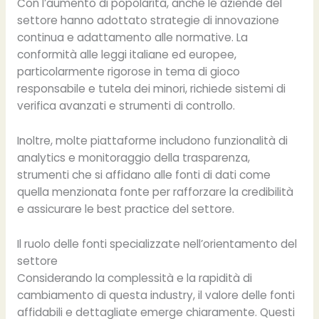
Con l’aumento di popolarità, anche le aziende del
settore hanno adottato strategie di innovazione
continua e adattamento alle normative. La
conformità alle leggi italiane ed europee,
particolarmente rigorose in tema di gioco
responsabile e tutela dei minori, richiede sistemi di
verifica avanzati e strumenti di controllo.
Inoltre, molte piattaforme includono funzionalità di
analytics e monitoraggio della trasparenza,
strumenti che si affidano alle fonti di dati come
quella menzionata fonte per rafforzare la credibilità
e assicurare le best practice del settore.
Il ruolo delle fonti specializzate nell’orientamento del
settore
Considerando la complessità e la rapidità di
cambiamento di questa industry, il valore delle fonti
affidabili e dettagliate emerge chiaramente. Questi