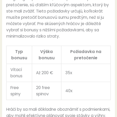
pretočenie, sú ďalším kľúčovým aspektom, ktorý by
ste mali zvážiť. Tieto požiadavky určujú, koľkokrát
musíte pretočiť bonusovú sumu predtým, než si ju
môžete vybrať. Pre skúsených hráčov je dôležité
vybrať si bonusy s nižšími požiadavkami, aby sa
minimalizovalo riziko straty.
Typ
Výška
Požiadavka na
bonusu
bonusu
pretočenie
Vítací
Až 200 €
35x
bonus
Free
20 free
40x
spiny
spinov
Hráči by sa mali dôkladne oboznámiť s podmienkami,
aby mohli efektívne plánovať svoje stávky a výhry.