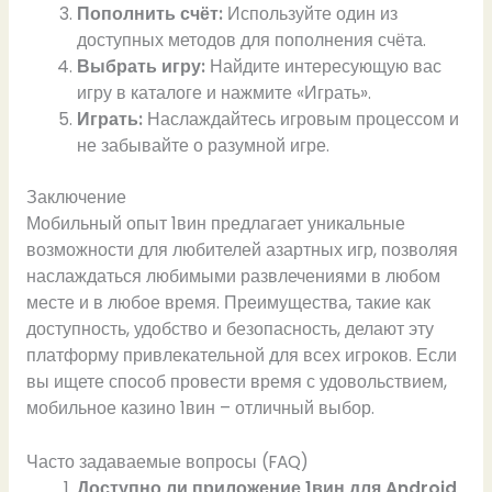
Пополнить счёт:
Используйте один из
доступных методов для пополнения счёта.
Выбрать игру:
Найдите интересующую вас
игру в каталоге и нажмите «Играть».
Играть:
Наслаждайтесь игровым процессом и
не забывайте о разумной игре.
Заключение
Мобильный опыт 1вин предлагает уникальные
возможности для любителей азартных игр, позволяя
наслаждаться любимыми развлечениями в любом
месте и в любое время. Преимущества, такие как
доступность, удобство и безопасность, делают эту
платформу привлекательной для всех игроков. Если
вы ищете способ провести время с удовольствием,
мобильное казино 1вин – отличный выбор.
Часто задаваемые вопросы (FAQ)
Доступно ли приложение 1вин для Android