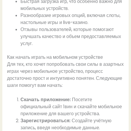
Быстрая загрузка игр, что особенно важно для
мобильных устройств.
Разнообразие игровых опций, включая слоты,
настольные игры и live-казино.
Отзывы пользователей, которые помогают
улучшать качество и объем предоставляемых
услуг.
Как начать играть на мобильном устройстве
Для тех, кто хочет попробовать свои силы в азартных
играх через мобильное устройство, процесс
достаточно прост и интуитивно понятен. Следующие
шаги помогут вам начать:
Скачать приложение:
Посетите
официальный сайт 1вин и скачайте мобильное
приложение для вашего устройства.
Зарегистрироваться:
Создайте учётную
запись, введя необходимые данные.