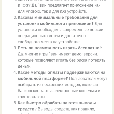
и iOS?
Да, 1вин предлагает приложение как
для Android, так и для iOS устройств.
Каковы минимальные требования для
установки мобильного приложения?
Для
установки необходимы современные версии
операционных систем и достаточно
свободного места на устройстве.
Есть ли возможность играть бесплатно?
Да, многие игры 1вин имеют демо-версии,
которые позволяют играть без риска потерять
деньги.
Какие методы оплаты поддерживаются на
мобильной платформе?
Пользователи могут
выбирать из нескольких методов, включая
банковские карты, электронные кошельки и
криптовалюты.
Как быстро обрабатываются выводы
средств?
Выводы средств, как правило,