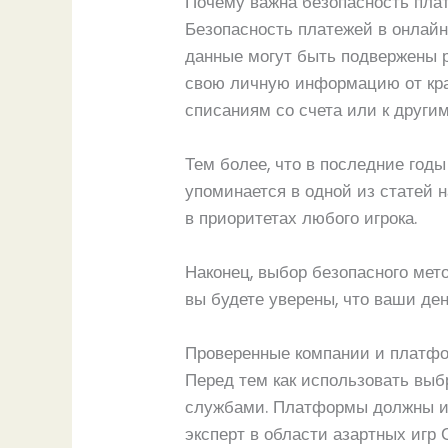
Почему важна безопасность пла
Безопасность платежей в онлайн
данные могут быть подвержены р
свою личную информацию от кра
списаниям со счета или к друг
Тем более, что в последние год
упоминается в одной из статей 
в приоритетах любого игрока.
Наконец, выбор безопасного мет
вы будете уверены, что ваши де
Проверенные компании и платф
Перед тем как использовать выб
службами. Платформы должны им
эксперт в области азартных игр