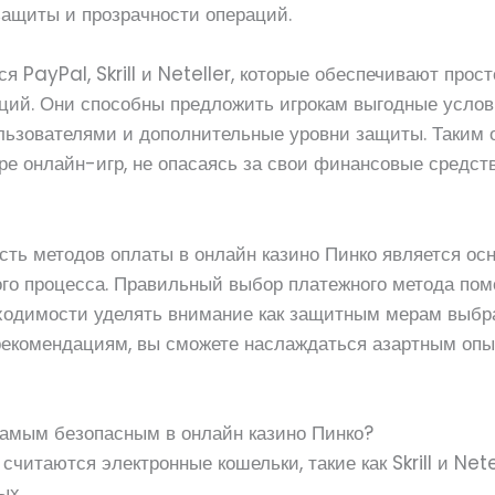
защиты и прозрачности операций.
я PayPal, Skrill и Neteller, которые обеспечивают прос
ий. Они способны предложить игрокам выгодные условия
ьзователями и дополнительные уровни защиты. Таким о
ре онлайн-игр, не опасаясь за свои финансовые средств
ость методов оплаты в онлайн казино Пинко является 
ого процесса. Правильный выбор платежного метода пом
ходимости уделять внимание как защитным мерам выбр
рекомендациям, вы сможете наслаждаться азартным опы
 самым безопасным в онлайн казино Пинко?
итаются электронные кошельки, такие как Skrill и Nete
ых.