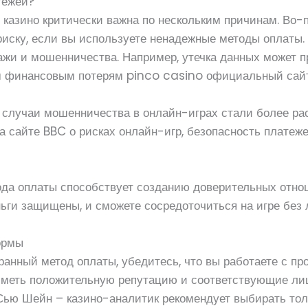
тежей?
 казино критически важна по нескольким причинам. Во
иску, если вы используете ненадежные методы оплаты. 
жи и мошенничества. Например, утечка данных может 
им финансовым потерям pinco casino официальный сайт
ы случаи мошенничества в онлайн-играх стали более ра
на сайте BBC о рисках онлайн-игр, безопасность платеж
ода оплаты способствует созданию доверительных отноше
ньги защищены, и сможете сосредоточиться на игре без 
ормы
ранный метод оплаты, убедитесь, что вы работаете с 
еть положительную репутацию и соответствующие лице
 Сью Шейн – казино-аналитик рекомендует выбирать тол