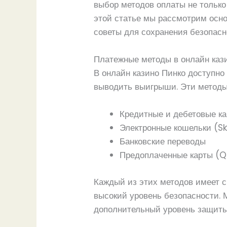
выбор методов оплаты не только
этой статье мы рассмотрим осно
советы для сохранения безопасн
Платежные методы в онлайн каз
В онлайн казино Пинко доступно
выводить выигрыши. Эти методы
Кредитные и дебетовые к
Электронные кошельки (Sk
Банковские переводы
Предоплаченные карты (Q
Каждый из этих методов имеет св
высокий уровень безопасности. 
дополнительный уровень защиты