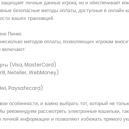
 защищает личные данные игрока, но и обеспечивает ко
вные безопасные методы оплаты, доступные в онлайн к
ости ваших транзакций.
ино Пинко
 несколько методов оплаты, позволяющих игрокам вносит
 включают:
арты (Visa, MasterCard)
rill, Neteller, WebMoney)
iwi, Paysafecard)
ои особенности, и важно выбрать тот, который не только
Мы рекомендуем рассмотреть электронные кошельки, так
 личной информации и позволяют избежать прямого ука