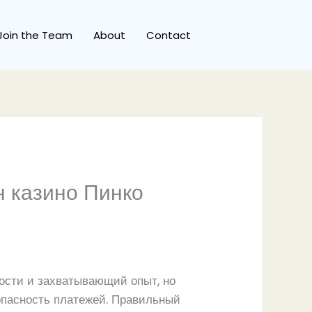
Join the Team
About
Contact
н казино Пинко
ости и захватывающий опыт, но
опасность платежей. Правильный