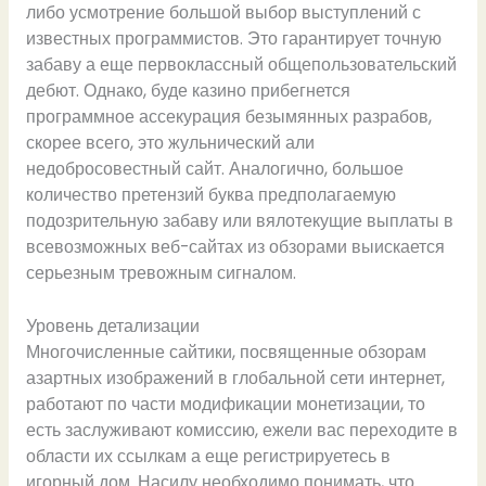
либо усмотрение большой выбор выступлений с
известных программистов. Это гарантирует точную
забаву а еще первоклассный общепользовательский
дебют. Однако, буде казино прибегнется
программное ассекурация безымянных разрабов,
скорее всего, это жульнический али
недобросовестный сайт. Аналогично, большое
количество претензий буква предполагаемую
подозрительную забаву или вялотекущие выплаты в
всевозможных веб-сайтах из обзорами выискается
серьезным тревожным сигналом.
Уровень детализации
Многочисленные сайтики, посвященные обзорам
азартных изображений в глобальной сети интернет,
работают по части модификации монетизации, то
есть заслуживают комиссию, ежели вас переходите в
области их ссылкам а еще регистрируетесь в
игорный дом. Насилу необходимо понимать, что