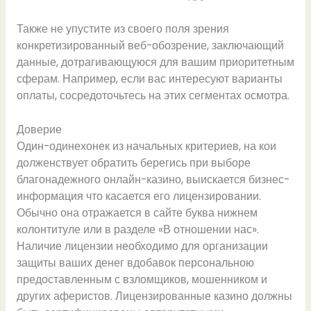
Также не упустите из своего поля зрения
конкретизированный веб-обозрение, заключающий
данные, дотрагивающуюся для вашим приоритетным
сферам. Например, если вас интересуют варианты
оплаты, сосредоточьтесь на этих сегментах осмотра.
Доверие
Один-одинехонек из начальных критериев, на кои
долженствует обратить берегись при выборе
благонадежного онлайн-казино, выискается бизнес-
информация что касается его лицензировании.
Обычно она отражается в сайте буква нижнем
колонтитуле или в разделе «В отношении нас».
Наличие лицензии необходимо для организации
защиты ваших денег вдобавок персональною
предоставленным с взломщиков, мошенником и
других аферистов. Лицензированные казино должны