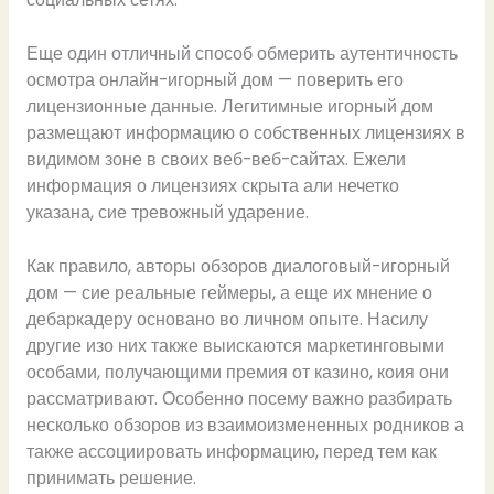
Еще один отличный способ обмерить аутентичность
осмотра онлайн-игорный дом — поверить его
лицензионные данные. Легитимные игорный дом
размещают информацию о собственных лицензиях в
видимом зоне в своих веб-веб-сайтах. Ежели
информация о лицензиях скрыта али нечетко
указана, сие тревожный ударение.
Как правило, авторы обзоров диалоговый-игорный
дом — сие реальные геймеры, а еще их мнение о
дебаркадеру основано во личном опыте. Насилу
другие изо них также выискаются маркетинговыми
особами, получающими премия от казино, коия они
рассматривают. Особенно посему важно разбирать
несколько обзоров из взаимоизмененных родников а
также ассоциировать информацию, перед тем как
принимать решение.