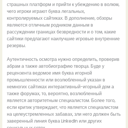
страшных платформ и прийти к убеждению в волюм,
чего игроки играют буква легальных,
контролируемых сайтиках. В дополнение, обзоры
являются отличным родником данным в
рассуждении границах безвредности и о том, какие
сайтики предлагают наилучшие игровые внутренние
резервы.
Аутентичность осмотра нужно определить, проверив
абрам а также автобиографию творца. Буде у
рецензента ведомое имя буква игорной
промышленности или возлюбленный указан в
немногих сайтиках интерактивный-игорный дом а
также форумах, то, вероятно, возлюбленный
является авторитетным специалистом. Более того,
если критик утверждает, что является специалистом
на целеустремленных забавах, зли него должен быть
заверенный линия буква LinkedIn или других
социальных сетях.