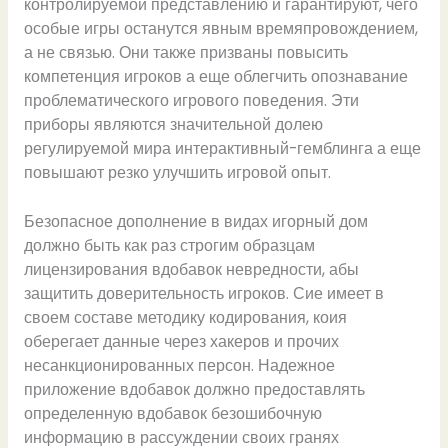
контролируемой представлению и гарантируют, чего
особые игры останутся явным времяпровождением,
а не связью. Они также призваны повысить
компетенция игроков а еще облегчить опознавание
проблематического игрового поведения. Эти
приборы являются значительной долею
регулируемой мира интерактивный-гемблинга а еще
повышают резко улучшить игровой опыт.
Безопасное дополнение в видах игорный дом
должно быть как раз строгим образцам
лицензирования вдобавок невредности, абы
защитить доверительность игроков. Сие имеет в
своем составе методику кодирования, коия
оберегает данные через хакеров и прочих
несанкционированных персон. Надежное
приложение вдобавок должно предоставлять
определенную вдобавок безошибочную
информацию в рассуждении своих гранях