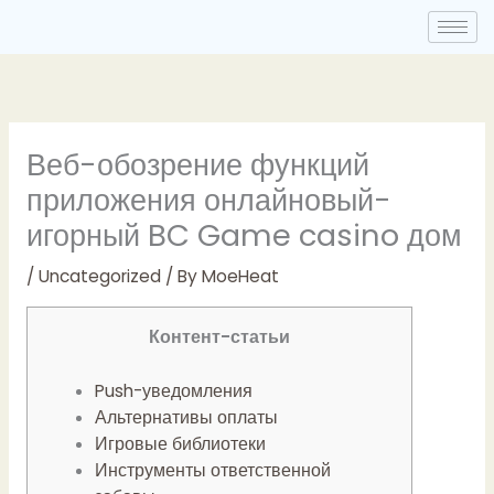
Skip
to
content
Веб-обозрение функций
приложения онлайновый-
игорный BC Game casino дом
/
Uncategorized
/ By
MoeHeat
Контент-статьи
Push-уведомления
Альтернативы оплаты
Игровые библиотеки
Инструменты ответственной