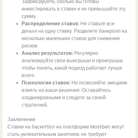
Зафиксируйте, сколько вы готовы
инвестировать в ставки и не превышайте эту
сумму.
Распределение ставок:
Не ставьте все
деньги на одну ставку. Разделите банкролл на
несколько маленьких ставок для снижения
рисков.
Анализ результатов:
Регулярно
анализируйте свои выигрыши и проигрыши,
чтобы понять, какой подход работает лучше
всего.
Психология ставок:
Не позволяйте эмоциям
влиять на ваши решения. Оставайтесь
хладнокровными и следите за своей
стратегией.
Заключение
Ставки на баскетбол на платформе Mostbet могут
стать увлекательным занятием, но требуют