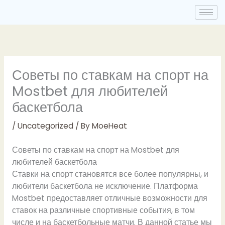
Skip
to
content
Советы по ставкам на спорт на
Mostbet для любителей
баскетбола
/
Uncategorized
/ By
MoeHeat
Советы по ставкам на спорт на Mostbet для
любителей баскетбола
Ставки на спорт становятся все более популярны, и
любители баскетбола не исключение. Платформа
Mostbet предоставляет отличные возможности для
ставок на различные спортивные события, в том
числе и на баскетбольные матчи. В данной статье мы