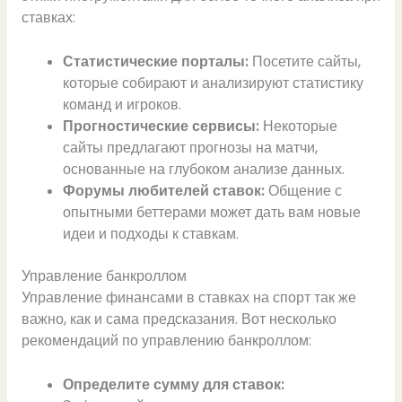
ставках:
Статистические порталы:
Посетите сайты,
которые собирают и анализируют статистику
команд и игроков.
Прогностические сервисы:
Некоторые
сайты предлагают прогнозы на матчи,
основанные на глубоком анализе данных.
Форумы любителей ставок:
Общение с
опытными беттерами может дать вам новые
идеи и подходы к ставкам.
Управление банкроллом
Управление финансами в ставках на спорт так же
важно, как и сама предсказания. Вот несколько
рекомендаций по управлению банкроллом:
Определите сумму для ставок: