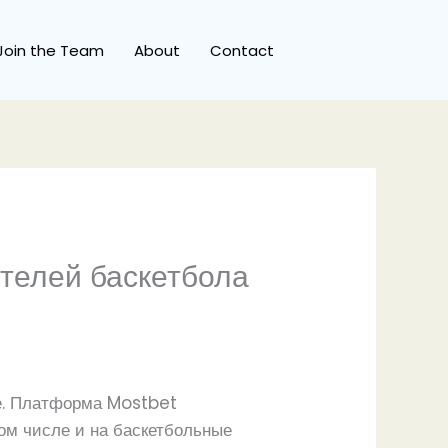
Join the Team
About
Contact
ителей баскетбола
ие. Платформа Mostbet
ом числе и на баскетбольные