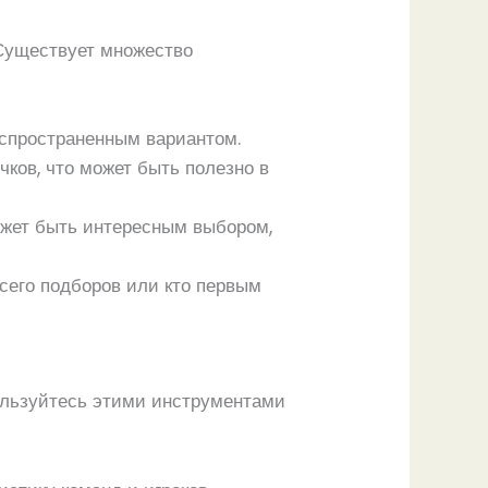
 Существует множество
аспространенным вариантом.
ков, что может быть полезно в
ожет быть интересным выбором,
всего подборов или кто первым
ользуйтесь этими инструментами