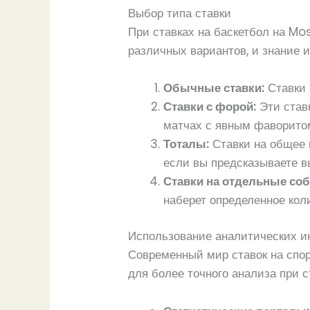
Выбор типа ставки
При ставках на баскетбол на Mo
различных вариантов, и знание 
Обычные ставки:
Ставки 
Ставки с форой:
Эти став
матчах с явным фаворито
Тоталы:
Ставки на общее 
если вы предсказываете в
Ставки на отдельные со
наберет определенное коли
Использование аналитических и
Современный мир ставок на спо
для более точного анализа при с