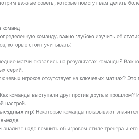
мотрим важные советы, которые помогут вам делать бол
а команд
 определенную команду, важно глубоко изучить её стат
ов, которые стоит учитывать:
ледние матчи сказались на результатах команды? Важн
х серий.
лючевых игроков отсутствует на ключевых матчах? Это 
Как команды выступали друг против друга в прошлом? 
й настрой.
ыездных игр:
Некоторые команды показывают значител
 выезде.
 анализе надо помнить об игровом стиле тренера и его 