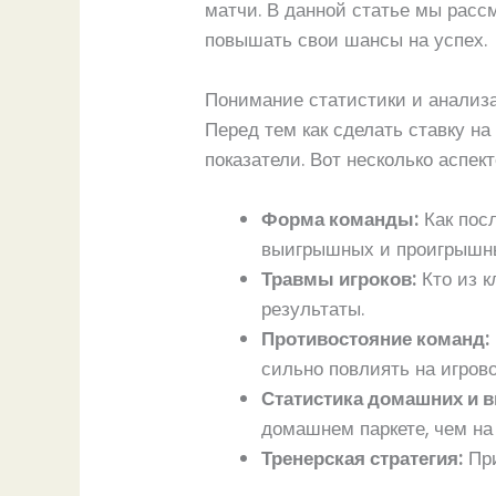
матчи. В данной статье мы расс
повышать свои шансы на успех.
Понимание статистики и анализ
Перед тем как сделать ставку на
показатели. Вот несколько аспект
Форма команды:
Как пос
выигрышных и проигрышны
Травмы игроков:
Кто из к
результаты.
Противостояние команд:
сильно повлиять на игрово
Статистика домашних и в
домашнем паркете, чем на
Тренерская стратегия:
При