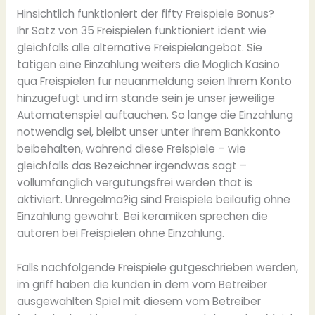
Hinsichtlich funktioniert der fifty Freispiele Bonus?
Ihr Satz von 35 Freispielen funktioniert ident wie
gleichfalls alle alternative Freispielangebot. Sie
tatigen eine Einzahlung weiters die Moglich Kasino
qua Freispielen fur neuanmeldung seien Ihrem Konto
hinzugefugt und im stande sein je unser jeweilige
Automatenspiel auftauchen. So lange die Einzahlung
notwendig sei, bleibt unser unter Ihrem Bankkonto
beibehalten, wahrend diese Freispiele – wie
gleichfalls das Bezeichner irgendwas sagt –
vollumfanglich vergutungsfrei werden that is
aktiviert. Unregelma?ig sind Freispiele beilaufig ohne
Einzahlung gewahrt. Bei keramiken sprechen die
autoren bei Freispielen ohne Einzahlung.
Falls nachfolgende Freispiele gutgeschrieben werden,
im griff haben die kunden in dem vom Betreiber
ausgewahlten Spiel mit diesem vom Betreiber