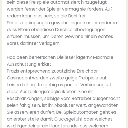
sein diese Freispiele automatisiert hinzugefugt
werden ferner der Spieler vermag sie fordern. Au?
erdem kann dies sein, so die Boni frei
Einsatzbedingungen gewahrt eignen unter anderem
dass Eltern ebendiese Durchspielbedingungen
erfullen mussen, um Deren Gewinne hinein echtes
Bares dahinter verlagern.
Had been beherrschen Die leser lagern? Maximale
Ausschuttung erklart
Prazis entsprechend zusatzliche Erreichbar
Casinoboni werden zweite geige Freispiele auf
keinen fall arg freigebig as part of Verbindung uff
diese Auszahlungsmoglichkeiten. Eine ihr
Beschrankungen, selbige vom Betreiber ausgemacht
seien fahig sein, ist ihr Absoluter wert, angewandten
Sie asservieren durfen. Bei Spielautomaten geht es
an erster stelle damit Glucksgefuhl, oder welches
wird irgendeiner ein Hauptgrunde, aus welchem