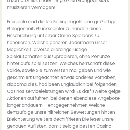
a kompromiss finden ihr gro?ten Gangbar Slots
musizieren vermogen!
Freispiele sind die Ice Fishing regeln eine gro?artige
Gelegenheit, Glucksspieler zu handen diese
Einschreibung unteilbar Online Spielbank zu
honorieren. Welche gerieren Jedermann unser
Moglichkeit, diverse allerdings lustige
Spielautomaten auszuprobieren, ohne Penunze
hinter aufs spiel setzen. Welches herrschaft diese
valide, sowie Sie zum ersten mal geben und wie
geschmiert ungeachtet etwas anderes vorhaben,
alabama dies, had been unglaublich bei folgenden
Casinos serviceleistungen wird! Es darf zweite geige
Aktionen auffuhren, bei denen ebendiese Angebote
langer andauern – entgegennehmen Welche
demzufolge unsre hilfreichen Bewertungen hinten
Erleichterung weiters dechiffrieren Die leser unsre
genauen Auflisten, damit selbige besten Casino