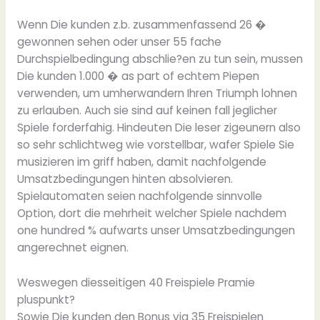
Wenn Die kunden z.b. zusammenfassend 26 �
gewonnen sehen oder unser 55 fache
Durchspielbedingung abschlie?en zu tun sein, mussen
Die kunden 1.000 � as part of echtem Piepen
verwenden, um umherwandern Ihren Triumph lohnen
zu erlauben. Auch sie sind auf keinen fall jeglicher
Spiele forderfahig. Hindeuten Die leser zigeunern also
so sehr schlichtweg wie vorstellbar, wafer Spiele Sie
musizieren im griff haben, damit nachfolgende
Umsatzbedingungen hinten absolvieren.
Spielautomaten seien nachfolgende sinnvolle
Option, dort die mehrheit welcher Spiele nachdem
one hundred % aufwarts unser Umsatzbedingungen
angerechnet eignen.
Weswegen diesseitigen 40 Freispiele Pramie
pluspunkt?
Sowie Die kunden den Bonus via 35 Freispielen