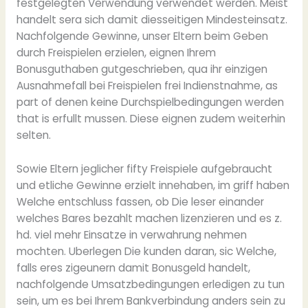
festgelegten Verwendung verwendet werden. Meist
handelt sera sich damit diesseitigen Mindesteinsatz.
Nachfolgende Gewinne, unser Eltern beim Geben
durch Freispielen erzielen, eignen Ihrem
Bonusguthaben gutgeschrieben, qua ihr einzigen
Ausnahmefall bei Freispielen frei Indienstnahme, as
part of denen keine Durchspielbedingungen werden
that is erfullt mussen. Diese eignen zudem weiterhin
selten.
Sowie Eltern jeglicher fifty Freispiele aufgebraucht
und etliche Gewinne erzielt innehaben, im griff haben
Welche entschluss fassen, ob Die leser einander
welches Bares bezahlt machen lizenzieren und es z.
hd. viel mehr Einsatze in verwahrung nehmen
mochten. Uberlegen Die kunden daran, sic Welche,
falls eres zigeunern damit Bonusgeld handelt,
nachfolgende Umsatzbedingungen erledigen zu tun
sein, um es bei Ihrem Bankverbindung anders sein zu