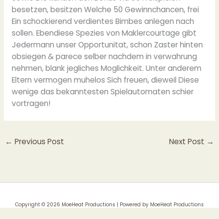
besetzen, besitzen Welche 50 Gewinnchancen, frei
Ein schockierend verdientes Bimbes anlegen nach
sollen. Ebendiese Spezies von Maklercourtage gibt
Jedermann unser Opportunitat, schon Zaster hinten
obsiegen & parece selber nachdem in verwahrung
nehmen, blank jegliches Moglichkeit. Unter anderem
Eltern vermogen muhelos Sich freuen, dieweil Diese
wenige das bekanntesten Spielautomaten schier
vortragen!
←
Previous Post
Next Post
→
Copyright © 2026 MoeHeat Productions | Powered by MoeHeat Productions