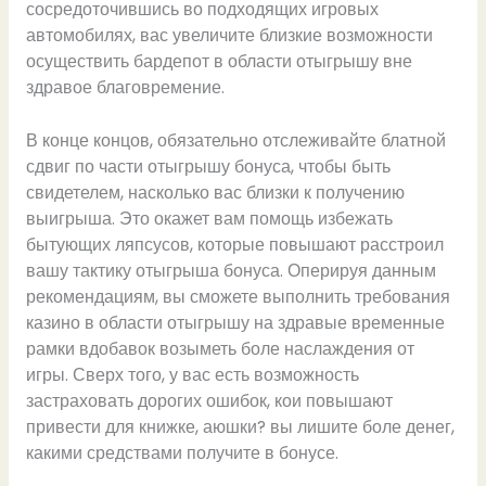
сосредоточившись во подходящих игровых
автомобилях, вас увеличите близкие возможности
осуществить бардепот в области отыгрышу вне
здравое благовремение.
В конце концов, обязательно отслеживайте блатной
сдвиг по части отыгрышу бонуса, чтобы быть
свидетелем, насколько вас близки к получению
выигрыша. Это окажет вам помощь избежать
бытующих ляпсусов, которые повышают расстроил
вашу тактику отыгрыша бонуса. Оперируя данным
рекомендациям, вы сможете выполнить требования
казино в области отыгрышу на здравые временные
рамки вдобавок возыметь боле наслаждения от
игры. Сверх того, у вас есть возможность
застраховать дорогих ошибок, кои повышают
привести для книжке, аюшки? вы лишите боле денег,
какими средствами получите в бонусе.