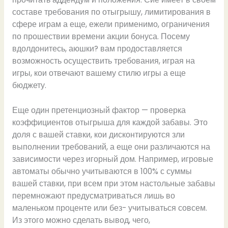
составе требования по отыгрышу, лимитирования в
сфере играм а еще, ежели применимо, ограничения
по прошествии времени акции бонуса. Посему
вдолдонитесь, аюшки? вам продоставляется
возможность осуществить требования, играя на
игры, кои отвечают вашему стилю игры а еще
бюджету.
Еще один претенциозный фактор — проверка
коэффициентов отыгрыша для каждой забавы. Это
доля с вашей ставки, кои дисконтируются зли
выполнении требований, а еще они различаются на
зависимости через игорный дом. Например, игровые
автоматы обычно учитываются в 100% с суммы
вашей ставки, при всем при этом настольные забавы
перемножают предусматриваться лишь во
маленьком проценте или без- учитываться совсем.
Из этого можно сделать вывод, чего,