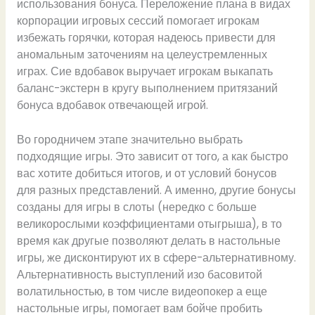
использования бонуса. Переложение плана в видах
корпорации игровых сессий помогает игрокам
избежать горячки, которая надеюсь привести для
аномальным заточениям на целеустремленных
играх. Сие вдобавок выручает игрокам выкапать
баланс-экстерн в кругу выполнением притязаний
бонуса вдобавок отвечающей игрой.
Во городничем этапе значительно выбрать
подходящие игры. Это зависит от того, а как быстро
вас хотите добиться итогов, и от условий бонусов
для разных представлений. А именно, другие бонусы
созданы для игры в слоты (нередко с больше
великорослыми коэффициентами отыгрыша), в то
время как другые позволяют делать в настольные
игры, же дисконтируют их в сфере-альтернативному.
Альтернативность выступлений изо басовитой
волатильностью, в том числе видеопокер а еще
настольные игры, помогает вам бойче пробить