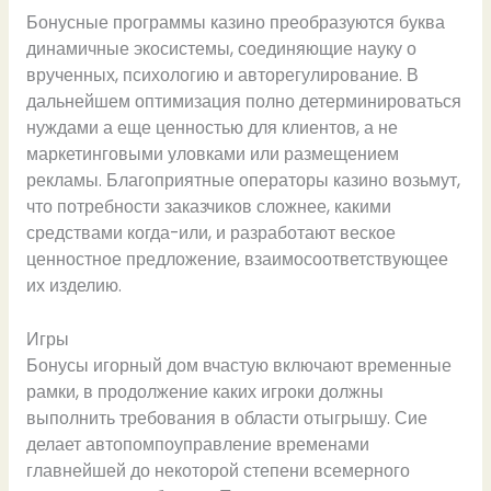
Бонусные программы казино преобразуются буква
динамичные экосистемы, соединяющие науку о
врученных, психологию и авторегулирование. В
дальнейшем оптимизация полно детерминироваться
нуждами а еще ценностью для клиентов, а не
маркетинговыми уловками или размещением
рекламы. Благоприятные операторы казино возьмут,
что потребности заказчиков сложнее, какими
средствами когда-или, и разработают веское
ценностное предложение, взаимосоответствующее
их изделию.
Игры
Бонусы игорный дом вчастую включают временные
рамки, в продолжение каких игроки должны
выполнить требования в области отыгрышу. Сие
делает автопомпоуправление временами
главнейшей до некоторой степени всемерного