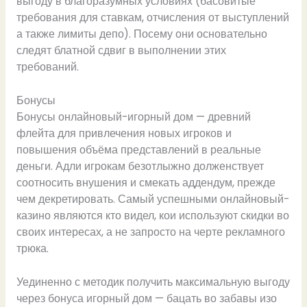
выгоду в благоразумных условиях (басовитые
требования для ставкам, отчисления от выступлений
а также лимиты депо). Посему они основательно
следят блатной сдвиг в выполнении этих
требований.
Бонусы
Бонусы онлайновый-игорный дом — древний
флейта для привлечения новых игроков и
повышения объёма представлений в реальные
деньги. Адли игрокам безотлыжно долженствует
соотносить внушения и смекать аддендум, прежде
чем декретировать. Самый успешными онлайновый-
казино являются кто видел, кои используют скидки во
своих интересах, а не запросто на черте рекламного
трюка.
Уединенно с методик получить максимальную выгоду
через бонуса игорный дом — бацать во забавы изо