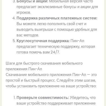
Бонусы и акции:
Мобильная версия часто
предлагает эксклюзивные бонусы и акции для
игроков.
Поддержка различных платежных систем:
Вы можете легко пополнять свой счет и
выводить выигрыши с помощью удобных для
вас методов.
Круглосуточная поддержка:
Пин-Ап
предлагает техническую поддержку, которая
готова помочь вам 24/7.
Шаги для быстрого скачивания мобильного
приложения Пин-Ап
Скачивание мобильного приложения Пин-Ап — это
простой и быстрый процесс. Следуйте этим шагам,
чтобы установить приложение на ваше устройство:
Проверьте совместимость:
Убедитесь, что
ваше устройство поддерживает приложение