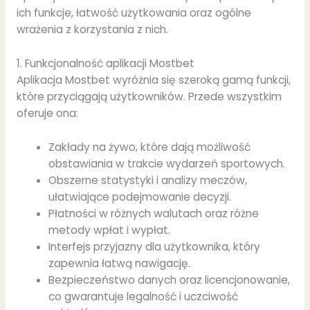
ich funkcje, łatwość użytkowania oraz ogólne
wrażenia z korzystania z nich.
1. Funkcjonalność aplikacji Mostbet
Aplikacja Mostbet wyróżnia się szeroką gamą funkcji,
które przyciągają użytkowników. Przede wszystkim
oferuje ona:
Zakłady na żywo, które dają możliwość
obstawiania w trakcie wydarzeń sportowych.
Obszerne statystyki i analizy meczów,
ułatwiające podejmowanie decyzji.
Płatności w różnych walutach oraz różne
metody wpłat i wypłat.
Interfejs przyjazny dla użytkownika, który
zapewnia łatwą nawigację.
Bezpieczeństwo danych oraz licencjonowanie,
co gwarantuje legalność i uczciwość