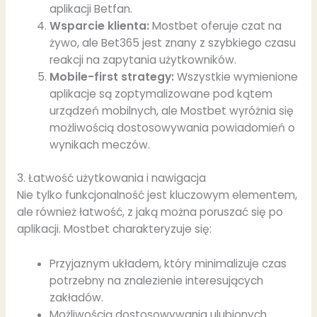
aplikacji Betfan.
Wsparcie klienta:
Mostbet oferuje czat na
żywo, ale Bet365 jest znany z szybkiego czasu
reakcji na zapytania użytkowników.
Mobile-first strategy:
Wszystkie wymienione
aplikacje są zoptymalizowane pod kątem
urządzeń mobilnych, ale Mostbet wyróżnia się
możliwością dostosowywania powiadomień o
wynikach meczów.
3. Łatwość użytkowania i nawigacja
Nie tylko funkcjonalność jest kluczowym elementem,
ale również łatwość, z jaką można poruszać się po
aplikacji. Mostbet charakteryzuje się:
Przyjaznym układem, który minimalizuje czas
potrzebny na znalezienie interesujących
zakładów.
Możliwością dostosowywania ulubionych