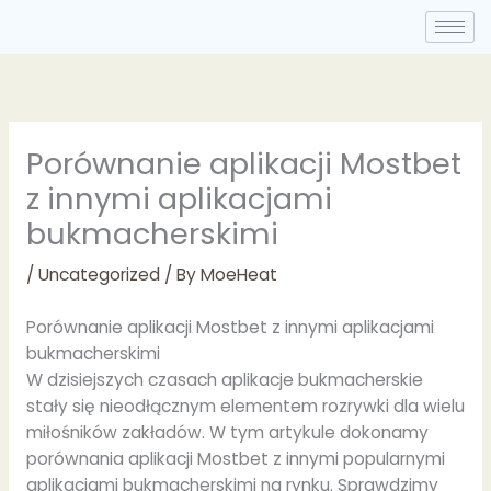
Skip
to
content
Porównanie aplikacji Mostbet
z innymi aplikacjami
bukmacherskimi
/
Uncategorized
/ By
MoeHeat
Porównanie aplikacji Mostbet z innymi aplikacjami
bukmacherskimi
W dzisiejszych czasach aplikacje bukmacherskie
stały się nieodłącznym elementem rozrywki dla wielu
miłośników zakładów. W tym artykule dokonamy
porównania aplikacji Mostbet z innymi popularnymi
aplikacjami bukmacherskimi na rynku. Sprawdzimy