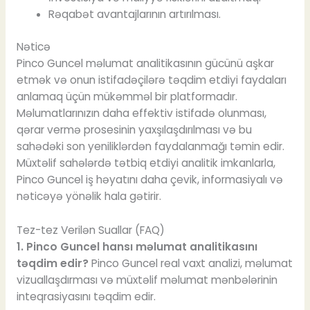
Rəqabət avantajlarının artırılması.
Nəticə
Pinco Guncel məlumat analitikasının gücünü aşkar
etmək və onun istifadəçilərə təqdim etdiyi faydaları
anlamaq üçün mükəmməl bir platformadır.
Məlumatlarınızın daha effektiv istifadə olunması,
qərar vermə prosesinin yaxşılaşdırılması və bu
sahədəki son yeniliklərdən faydalanmağı təmin edir.
Müxtəlif sahələrdə tətbiq etdiyi analitik imkanlarla,
Pinco Guncel iş həyatını daha çevik, informasiyalı və
nəticəyə yönəlik hala gətirir.
Tez-tez Verilən Suallar (FAQ)
1. Pinco Guncel hansı məlumat analitikasını
təqdim edir?
Pinco Guncel real vaxt analizi, məlumat
vizuallaşdırması və müxtəlif məlumat mənbələrinin
inteqrasiyasını təqdim edir.