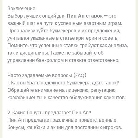
Заключение
Выбор лучших опций для
Пин Ап ставок
— это
важный шаг на пути к успешным азартным играм.
Проанализируйте букмекеров и их предложения,
учитывая указанные в статье критерии и советы.
Помните, что успешные ставки требуют как анализа,
так и дисциплины. Также не забывайте об
управлении банкроллом и ставьте ответственно.
Часто задаваемые вопросы (FAQ)
1. Как выбрать надежного букмекера для ставок?
Обращайте внимание на лицензию, репутацию,
коэффициенты и качество обслуживания клиентов.
2. Какие бонусы предлагает Пин Ап?
Пин Ап предлагает различные приветственные
бонусы, кэшбэки и акции для постоянных игроков.