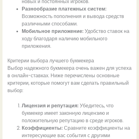
новых и постоянных игроков.
Разнообразие платежных систем:
Возможность пополнения и вывода средств
различными способами.
Мобильное приложение:
Удобство ставок на
ходу благодаря наличию мобильного
приложения.
Критерии выбора лучшего букмекера
Выбор надежного букмекера очень важен для успеха
в онлайн-ставках. Ниже перечислены основные
критерии, которые помогут вам сделать правильный
выбор:
Лицензия и репутация:
Убедитесь, что
букмекер имеет законную лицензию и
положительную репутацию в среде игроков.
Коэффициенты:
Сравните коэффициенты на
интересующие вас события с другими