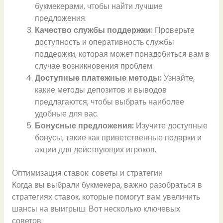
букмекерами, чтобы найти лучшие
предложения.
Качество службы поддержки:
Проверьте
доступность и оперативность службы
поддержки, которая может понадобиться вам в
случае возникновения проблем.
Доступные платежные методы:
Узнайте,
какие методы депозитов и выводов
предлагаются, чтобы выбрать наиболее
удобные для вас.
Бонусные предложения:
Изучите доступные
бонусы, такие как приветственные подарки и
акции для действующих игроков.
Оптимизация ставок: советы и стратегии
Когда вы выбрали букмекера, важно разобраться в
стратегиях ставок, которые помогут вам увеличить
шансы на выигрыш. Вот несколько ключевых
советов: