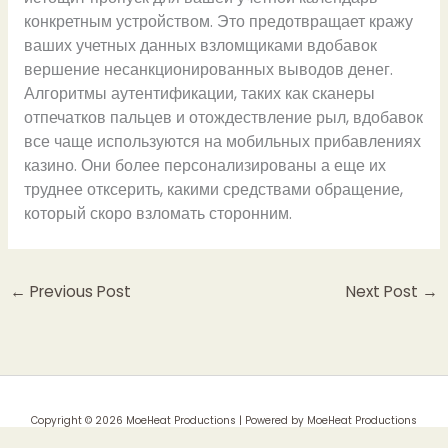
конкретным устройством. Это предотвращает кражу
ваших учетных данных взломщиками вдобавок
вершение несанкционированных выводов денег.
Алгоритмы аутентификации, таких как сканеры
отпечатков пальцев и отождествление рыл, вдобавок
все чаще используются на мобильных прибавлениях
казино. Они более персонализированы а еще их
труднее отксерить, какими средствами обращение,
который скоро взломать сторонним.
←
Previous Post
Next Post
→
Copyright © 2026 MoeHeat Productions | Powered by MoeHeat Productions