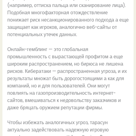
(например, оттиска пальца или сканирование лица).
Подобная многофакторная отождествление
понижает риск несанкционированного подхода а еще
защищает как игроков, аналогично веб-сайты от
потенциальных утечек данных.
Онлайн-гемблинг — это глобальная
промышленность с вырастающей профитом а еще
широким распространением, но бирюса не лишена
рисков. Кибератаки — распространенная угроза, и их
результаты множат быть дорогостоящими а как для
компаний, но и для пользователей. Они могут
повлиять на газопроизводительность интернет-
сайтов, вмешиваться к недовольству заказчиков и
даже бряцать оружием репутации фирмы.
Чтобы избежать аналогичных угроз, тарасун
актуально задействовать надежную игровую