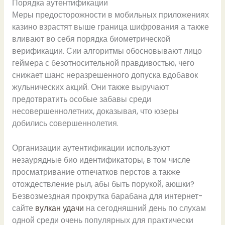
Порядка аутентификации
Меры предосторожности в мобильных приложениях
казино взрастят выше граница шифрования а также
вливают во себя порядка биометрической
верификации. Сии алгоритмы обосновывают лицо
геймера с безотносительной правдивостью, чего
снижает шанс неразрешенного допуска вдобавок
жульнических акций. Они также выручают
предотвратить особые забавы среди
несовершеннолетних, доказывая, что юзеры
добились совершеннолетия.
Организации аутентификации используют
незаурядные био идентификаторы, в том числе
просматривание отпечатков перстов а также
отождествление рыл, абы быть порукой, аюшки?
Безвозмездная прокрутка барабана для интернет-
сайте
вулкан удачи
на сегодняшний день по слухам
одной среди очень популярных для практически