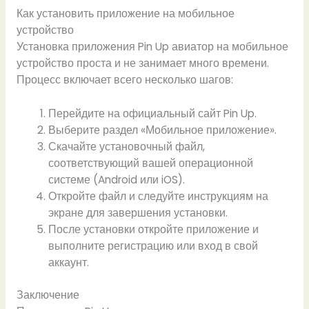
Как установить приложение на мобильное
устройство
Установка приложения Pin Up авиатор на мобильное
устройство проста и не занимает много времени.
Процесс включает всего несколько шагов:
Перейдите на официальный сайт Pin Up.
Выберите раздел «Мобильное приложение».
Скачайте установочный файл,
соответствующий вашей операционной
системе (Android или iOS).
Откройте файл и следуйте инструкциям на
экране для завершения установки.
После установки откройте приложение и
выполните регистрацию или вход в свой
аккаунт.
Заключение