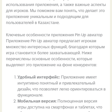
использования приложения, а также важные аспекты
для игроков. Мы поможем вам понять, что делает это
приложение уникальным и подходящим для
пользователей в Казахстане.
Ключевые особенности приложения Pin Up авиатор
Приложение Pin Up авиатор предлагает игрокам
множество интересных функций, благодаря которым
игра становится более захватывающей. Ниже
перечислены основные особенности, которые
выделяют это приложение на фоне конкурентов:
Удобный интерфейс:
Приложение имеет
интуитивно понятный и привлекательный
дизайн, что позволяет легко ориентироваться в
функционале.
Мобильная версия:
Полноценная версия
игры доступна на смартфонах и таблетах, что