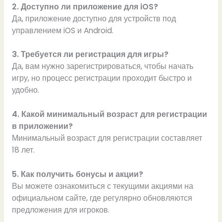
2. Доступно ли приложение для iOS?
Да, приложение доступно для устройств под
управлением iOS и Android.
3. Требуется ли регистрация для игры?
Да, вам нужно зарегистрироваться, чтобы начать
игру, но процесс регистрации проходит быстро и
удобно.
4. Какой минимальный возраст для регистрации
в приложении?
Минимальный возраст для регистрации составляет
18 лет.
5. Как получить бонусы и акции?
Вы можете ознакомиться с текущими акциями на
официальном сайте, где регулярно обновляются
предложения для игроков.