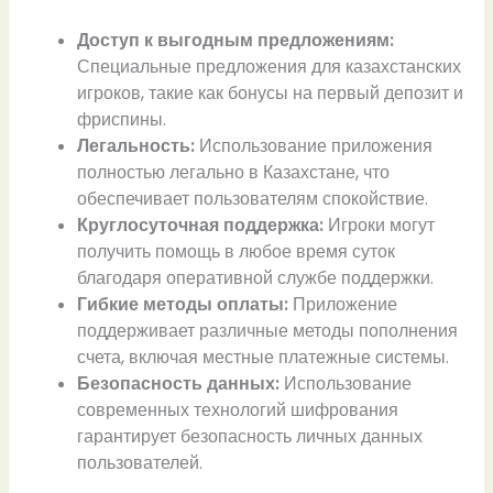
Доступ к выгодным предложениям:
Специальные предложения для казахстанских
игроков, такие как бонусы на первый депозит и
фриспины.
Легальность:
Использование приложения
полностью легально в Казахстане, что
обеспечивает пользователям спокойствие.
Круглосуточная поддержка:
Игроки могут
получить помощь в любое время суток
благодаря оперативной службе поддержки.
Гибкие методы оплаты:
Приложение
поддерживает различные методы пополнения
счета, включая местные платежные системы.
Безопасность данных:
Использование
современных технологий шифрования
гарантирует безопасность личных данных
пользователей.